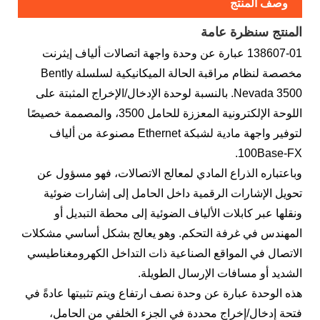
وصف المنتج
المنتج س
نظرة عامة
138607-01 عبارة عن وحدة واجهة اتصالات ألياف إيثرنت
مخصصة لنظام مراقبة الحالة الميكانيكية لسلسلة Bently
Nevada 3500. بالنسبة لوحدة الإدخال/الإخراج المثبتة على
اللوحة الإلكترونية المعززة للحامل 3500، والمصممة خصيصًا
لتوفير واجهة مادية لشبكة Ethernet مصنوعة من ألياف
100Base-FX.
وباعتباره الذراع المادي لمعالج الاتصالات، فهو مسؤول عن
تحويل الإشارات الرقمية داخل الحامل إلى إشارات ضوئية
ونقلها عبر كابلات الألياف الضوئية إلى محطة التبديل أو
المهندس في غرفة التحكم. وهو يعالج بشكل أساسي مشكلات
الاتصال في المواقع الصناعية ذات التداخل الكهرومغناطيسي
الشديد أو مسافات الإرسال الطويلة.
هذه الوحدة عبارة عن وحدة نصف ارتفاع ويتم تثبيتها عادةً في
فتحة إدخال/إخراج محددة في الجزء الخلفي من الحامل،