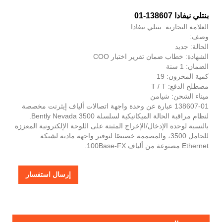
بنتلي نيفادا 138607-01
العلامة التجارية: بنتلي نيفادا
وصف:
الحالة: جديد
الشهادة: خطاب ضمان تقرير اختبار COO
الضمان: 1 سنة
كمية المخزون: 19
مصطلح الدفع: T / T
ميناء الشحن: شيامن
138607-01 عبارة عن وحدة واجهة اتصالات ألياف إيثرنت مخصصة
لنظام مراقبة الحالة الميكانيكية لسلسلة Bently Nevada 3500.
بالنسبة لوحدة الإدخال/الإخراج المثبتة على اللوحة الإلكترونية المعززة
للحامل 3500، والمصممة خصيصًا لتوفير واجهة مادية لشبكة
Ethernet مصنوعة من ألياف 100Base-FX.
إرسال استفسار