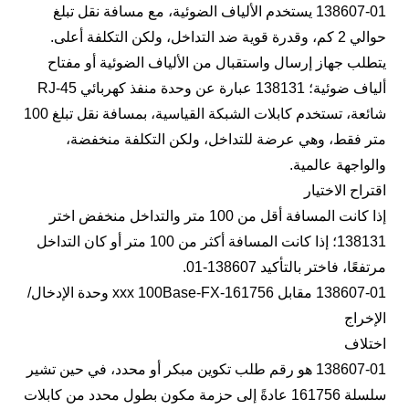
138607-01 يستخدم الألياف الضوئية، مع مسافة نقل تبلغ
حوالي 2 كم، وقدرة قوية ضد التداخل، ولكن التكلفة أعلى.
يتطلب جهاز إرسال واستقبال من الألياف الضوئية أو مفتاح
ألياف ضوئية؛ 138131 عبارة عن وحدة منفذ كهربائي RJ-45
شائعة، تستخدم كابلات الشبكة القياسية، بمسافة نقل تبلغ 100
متر فقط، وهي عرضة للتداخل، ولكن التكلفة منخفضة،
والواجهة عالمية.
اقتراح الاختيار
إذا كانت المسافة أقل من 100 متر والتداخل منخفض اختر
138131؛ إذا كانت المسافة أكثر من 100 متر أو كان التداخل
مرتفعًا، فاختر بالتأكيد 138607-01.
138607-01 مقابل 161756-xxx 100Base-FX وحدة الإدخال/
الإخراج
اختلاف
138607-01 هو رقم طلب تكوين مبكر أو محدد، في حين تشير
سلسلة 161756 عادةً إلى حزمة مكون بطول محدد من كابلات