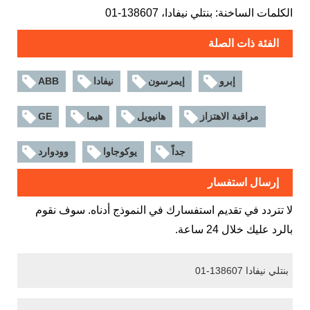
الكلمات الساخنة: بنتلي نيفادا، 138607-01
الفئة ذات الصلة
إبرو
إيمرسون
نيفادا
ABB
مراقبة الاهتزاز
هانيويل
هيما
GE
جداً
يوكوجاوا
وودوارد
إرسال استفسار
لا تتردد في تقديم استفسارك في النموذج أدناه. سوف نقوم
بالرد عليك خلال 24 ساعة.