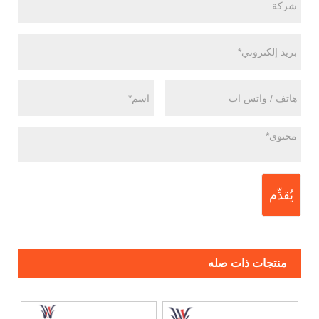
يُقدِّم
منتجات ذات صله