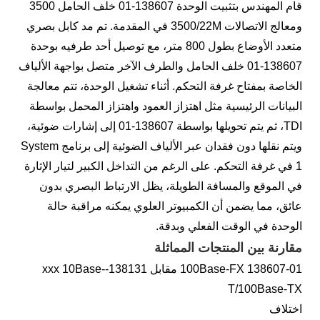
قام المهندس بتثبيت الوحدة 138607-01 خلف الحامل 3500
ومعالج الاتصالات 3500/22M في المقدمة. تم مد كابل بصري
متعدد الأوضاع بطول 800 متر، مع توصيل أحد طرفيه بوحدة
138607-01 خلف الحامل والطرف الآخر متصل بواجهة الألياف
الخاصة بمفتاح غرفة التحكم. أثناء تشغيل الوحدة، تتم معالجة
البيانات الرئيسية مثل اهتزاز العمود واهتزاز المحمل بواسطة
TDI، ثم يتم تحويلها بواسطة 138607-01 إلى إشارات ضوئية،
ويتم نقلها دون فقدان عبر الألياف الضوئية إلى برنامج System
1 في غرفة التحكم. على الرغم من التداخل الكبير لتيار الإثارة
في الموقع والمسافة الطويلة، يظل الارتباط البصري بدون
عائق، مما يضمن أن الكمبيوتر العلوي يمكنه مراقبة حالة
الوحدة في الوقت الفعلي وبدقة.
مقارنة بين المنتجات المماثلة
138607-01 100Base-FX مقابل 138131-xxx 10Base-
T/100Base-TX
اختلاف