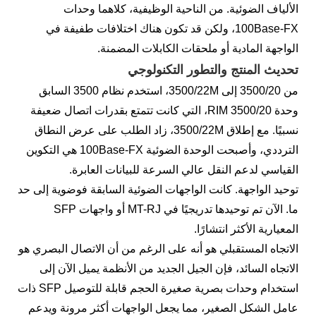
الألياف الضوئية. من الناحية الوظيفية، كلاهما وحدات
100Base-FX، ولكن قد تكون هناك اختلافات طفيفة في
الواجهة المادية أو ملحقات الكابلات المضمنة.
تحديث المنتج والتطور التكنولوجي
من 3500/20 إلى 3500/22M، استخدم نظام 3500 السابق
وحدة RIM 3500/20، التي كانت تتمتع بقدرات اتصال ضعيفة
نسبيًا. مع إطلاق 3500/22M، زاد الطلب على عرض النطاق
الترددي، وأصبحت الوحدة الضوئية 100Base-FX هي التكوين
القياسي لدعم النقل عالي السرعة للبيانات العابرة.
توحيد الواجهة. كانت الواجهات الضوئية السابقة فوضوية إلى حد
ما. الآن تم توحيدها تدريجيًا في MT-RJ أو واجهات SFP
المعيارية الأكثر انتشارًا.
الاتجاه المستقبلي هو أنه على الرغم من أن الاتصال البصري هو
الاتجاه السائد، فإن الجيل الجديد من الأنظمة يميل الآن إلى
استخدام وحدات بصرية صغيرة الحجم قابلة للتوصيل SFP ذات
عامل الشكل الصغير، مما يجعل الواجهات أكثر مرونة ويدعم