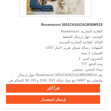
Rosemount 3051C63A22A1BS0M515
العلامة التجارية: Rosemount
الوصف: جهاز إرسال الضغط
الحالة: العلامة التجارية الجديدة
الشهادة: رسالة ضمان تقرير اختبار COO
الضمان: 1 سنة
المخزون كمي: 1
مدة الدفع: T/T.
ميناء الشحن: شنتشن
يعد Rosemount 3051C63A22A1BBS0M515 جهاز إرسال
تفاضلي مع HART مع مواد مبللة 316L SST و SIL 2/3 للتحكم في
العملية الصناعية.
اقرأ أكثر
إرسال استفسار