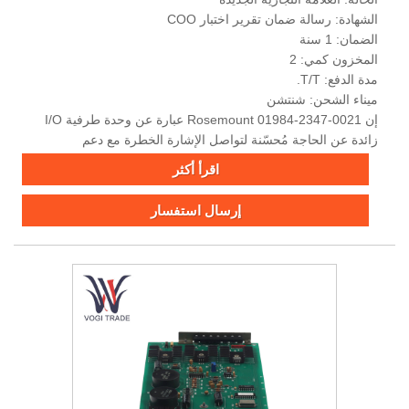
الشهادة: رسالة ضمان تقرير اختبار COO
الضمان: 1 سنة
المخزون كمي: 2
مدة الدفع: T/T.
ميناء الشحن: شنتشن
إن Rosemount 01984-2347-0021 عبارة عن وحدة طرفية I/O
زائدة عن الحاجة مُحسّنة لتواصل الإشارة الخطرة مع دعم
بروتوكول Foundation FieldBus.
اقرأ أكثر
إرسال استفسار