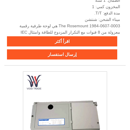
الضمان: 1 سنة
المخزون كمي: 1
مدة الدفع: T/T.
ميناء الشحن: شنتشن
The Rosemount 1984-0607-0003 هي لوحة طرفية رقمية
معزولة من 8 قنوات مع التكرار المزدوج للطاقة وامتثال IEC
61010-1 للأتمتة الصناعية المهمة.
اقرأ أكثر
إرسال استفسار