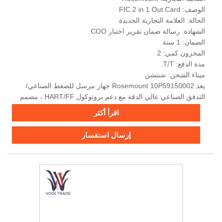
الوصف: FIC 2 in 1 Out Card
الحالة: العلامة التجارية الجديدة
الشهادة: رسالة ضمان تقرير اختبار COO
الضمان: 1 سنة
المخزون كمي: 2
مدة الدفع: T/T.
ميناء الشحن: شنتشن
يعد Rosemount 10P59150002 جهاز مرسل للضغط الصناعي/
التدفق الصناعي عالي الدقة مع دعم بروتوكول HART/FF ، مصمم
لبيئات قاسية وتطبيقات التحكم في العمليات.
اقرأ أكثر
إرسال استفسار