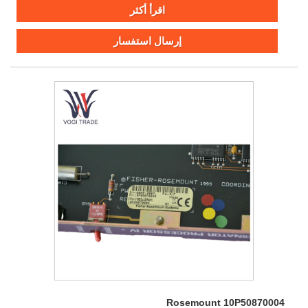
تطبيقات PLC/DCS وموثوقية قوية في البيئات القاسية.
اقرأ أكثر
إرسال استفسار
Rosemount 10P50870004