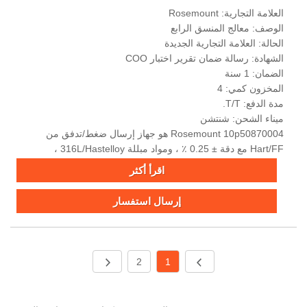
العلامة التجارية: Rosemount
الوصف: معالج المنسق الرابع
الحالة: العلامة التجارية الجديدة
الشهادة: رسالة ضمان تقرير اختبار COO
الضمان: 1 سنة
المخزون كمي: 4
مدة الدفع: T/T.
ميناء الشحن: شنتشن
Rosemount 10p50870004 هو جهاز إرسال ضغط/تدفق من
Hart/FF مع دقة ± 0.25 ٪ ، ومواد مبللة 316L/Hastelloy ،
وتصميم قوي لتطبيقات الملاط التآكل/الكشط.
اقرأ أكثر
إرسال استفسار
2
1