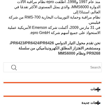
منذ عام 1997 و1998، أطلقت epro نظام مراقبة الآلات
الدوارة MMS6000، والذي يمثل المستوى الأكثر تقدمًا في
العالم، استنادًا إلى
نظام مراقبة وحماية التوربينات البخارية RMS-700 من شركة
فيليبس.
في 31 مارس 2009، أكملت شركة Emerson الأمريكية عملية
الاستحواذ على جميع أسهم شركة epro GmbH.
نحن نقدم محول التيار الدوامي PR6423/PR6424/PR6426،
ومستشعر الاهتزاز المطلق الكهروديناميكي من سلسلة
PR9268 ونظام MMS6000
منتجات
منتجات جديدة