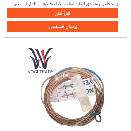
حل متكامل ومتوافق للغاية لقياس الإزاحة/الاهتزاز للتيار الدوامي،
تم تصميمه خصيصًا بواسطة German Epro لمراقبة حالة الآلات
اقرأ أكثر
الدوارة الهامة وحمايتها.
إرسال استفسار