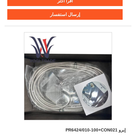
اقرأ أكثر
عالية الدقة.
إرسال استفسار
إبرو PR6424/010-100+CON021