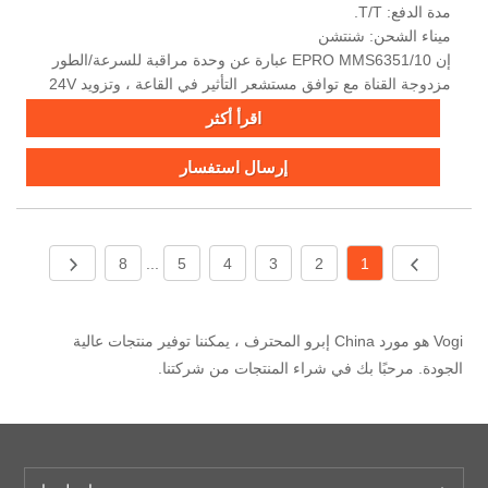
مدة الدفع: T/T.
ميناء الشحن: شنتشن
إن EPRO MMS6351/10 عبارة عن وحدة مراقبة للسرعة/الطور
مزدوجة القناة مع توافق مستشعر التأثير في القاعة ، وتزويد 24V
DC 24V ، ووظائف التشخيص الذاتي لمزامنة التوربينات والآلات
اقرأ أكثر
الصناعية.
إرسال استفسار
8
...
5
4
3
2
1
Vogi هو مورد China إبرو المحترف ، يمكننا توفير منتجات عالية
الجودة. مرحبًا بك في شراء المنتجات من شركتنا.