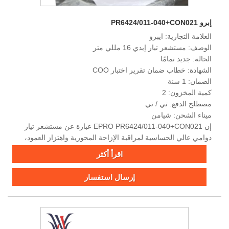
إبرو PR6424/011-040+CON021
العلامة التجارية: ايبرو
الوصف: مستشعر تيار إيدي 16 مللي متر
الحالة: جديد تمامًا
الشهادة: خطاب ضمان تقرير اختبار COO
الضمان: 1 سنة
كمية المخزون: 2
مصطلح الدفع: تي / تي
ميناء الشحن: شيامن
إن EPRO PR6424/011-040+CON021 عبارة عن مستشعر تيار
دوامي عالي الحساسية لمراقبة الإزاحة المحورية واهتزاز العمود،
ويتميز بإخراج 4 فولت/مم، ونطاق تشغيل من -35 درجة مئوية إلى
اقرأ أكثر
+380 درجة مئوية، وامتثال API 670.
إرسال استفسار