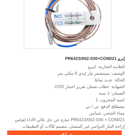
إبرو PR6423/002-030+CON021
العلامة التجارية: ايبرو
الوصف: مستشعر تيار إيدي 8 مللي متر
الحالة: جديد تمامًا
الشهادة: خطاب ضمان تقرير اختبار COO
الضمان: 1 سنة
كمية المخزون: 1
مصطلح الدفع: تي / تي
ميناء الشحن: شيامن
PR6423/002-030 + CON021 عبارة عن حل عالي الأداء لقياس
إزاحة التيار الدوامي غير المتصل، مصمم للآلات أو التطبيقات
الدوارة الصغيرة والمتوسطة الحجم التي تتطلب مراقبة اهتزاز