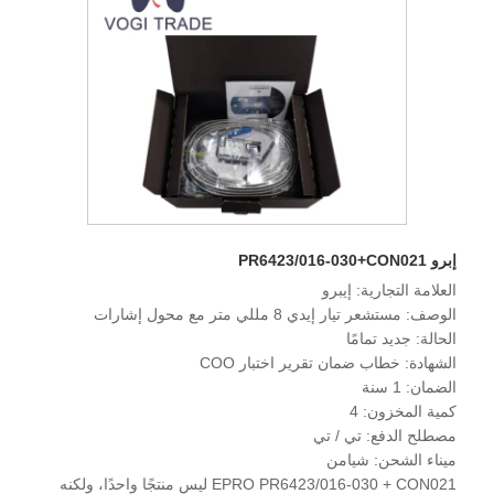
إبرو PR6423/016-030+CON021
العلامة التجارية: إيبرو
الوصف: مستشعر تيار إيدي 8 مللي متر مع محول إشارات
الحالة: جديد تمامًا
الشهادة: خطاب ضمان تقرير اختبار COO
الضمان: 1 سنة
كمية المخزون: 4
مصطلح الدفع: تي / تي
ميناء الشحن: شيامن
EPRO PR6423/016-030 + CON021 ليس منتجًا واحدًا، ولكنه