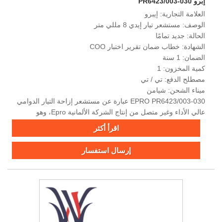
إبرو PR6423/003-030
العلامة التجارية: إيبرو
الوصف: مستشعر تيار إيدي 8 مللي متر
الحالة: جديد تمامًا
الشهادة: خطاب ضمان تقرير اختبار COO
الضمان: 1 سنة
كمية المخزون: 1
مصطلح الدفع: تي / تي
ميناء الشحن: شيامن
EPRO PR6423/003-030 عبارة عن مستشعر إزاحة التيار الدوامي
عالي الأداء وغير متصل من إنتاج الشركة الألمانية Epro، وهو
مصمم خصيصًا لمراقبة حالة الآلات الدوارة الهامة وحمايتها.
اقرأ أكثر
إرسال استفسار