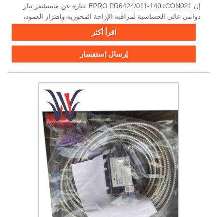
إن EPRO PR6424/011-140+CON021 عبارة عن مستشعر تيار
دوامي عالي الحساسية لمراقبة الإزاحة المحورية واهتزاز العمود،
ويتميز بإخراج 4 فولت/مم، ونطاق تشغيل من -35 درجة مئوية إلى
اقرأ أكثر
+380 درجة مئوية، وامتثال API 670.
إرسال استفسار