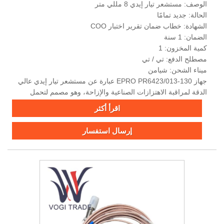
الوصف: مستشعر تيار إيدي 8 مللي متر
الحالة: جديد تمامًا
الشهادة: خطاب ضمان تقرير اختبار COO
الضمان: 1 سنة
كمية المخزون: 1
مصطلح الدفع: تي / تي
ميناء الشحن: شيامن
جهاز EPRO PR6423/013-130 عبارة عن مستشعر تيار إيدي عالي
الدقة لمراقبة الاهتزازات الصناعية والإزاحة، وهو مصمم لتحمل
البيئات القاسية مع حماية IP67 ومرونة درجات الحرارة حتى 120
اقرأ أكثر
درجة مئوية.
إرسال استفسار