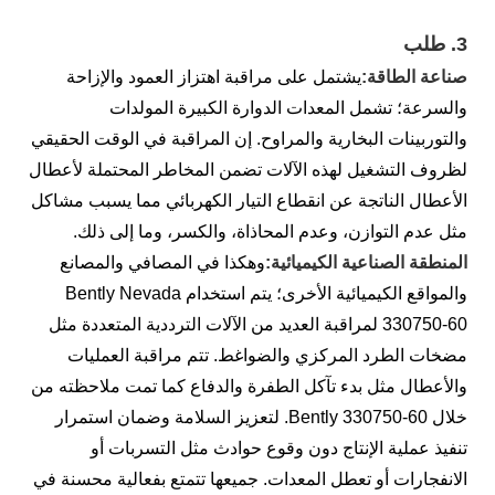
3.
طلب
صناعة الطاقة:
يشتمل على مراقبة اهتزاز العمود والإزاحة
والسرعة؛ تشمل المعدات الدوارة الكبيرة المولدات
والتوربينات البخارية والمراوح. إن المراقبة في الوقت الحقيقي
لظروف التشغيل لهذه الآلات تضمن المخاطر المحتملة لأعطال
الأعطال الناتجة عن انقطاع التيار الكهربائي مما يسبب مشاكل
مثل عدم التوازن، وعدم المحاذاة، والكسر، وما إلى ذلك.
المنطقة الصناعية الكيميائية:
وهكذا في المصافي والمصانع
والمواقع الكيميائية الأخرى؛ يتم استخدام Bently Nevada
330750-60 لمراقبة العديد من الآلات الترددية المتعددة مثل
مضخات الطرد المركزي والضواغط. تتم مراقبة العمليات
والأعطال مثل بدء تآكل الطفرة والدفاع كما تمت ملاحظته من
خلال Bently 330750-60. لتعزيز السلامة وضمان استمرار
تنفيذ عملية الإنتاج دون وقوع حوادث مثل التسربات أو
الانفجارات أو تعطل المعدات. جميعها تتمتع بفعالية محسنة في