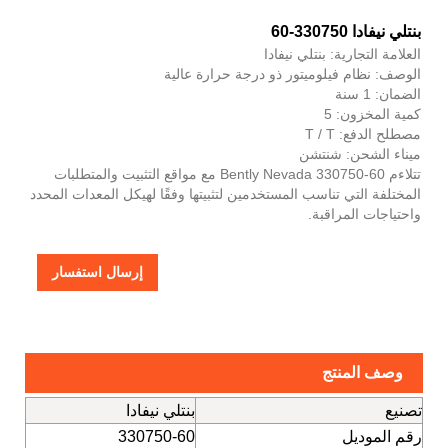
بنتلي نيفادا 330750-60
العلامة التجارية: بنتلي نيفادا
الوصف: نظام فيلوميتور ذو درجة حرارة عالية
الضمان: 1 سنة
كمية المخزون: 5
مصطلح الدفع: T / T
ميناء الشحن: شنتشن
تتلاءم Bently Nevada 330750-60 مع مواقع التثبيت والمتطلبات
المختلفة التي تناسب المستخدمين لتثبيتها وفقًا لهيكل المعدات المحدد
واحتياجات المراقبة.
إرسال استفسار
وصف المنتج
تصنيع
بنتلي نيفادا
رقم الموديل
330750-60