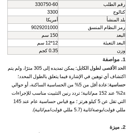
رقم الطلب
330750-60
كتالوج
3300
بلد المنشأ
أمريكا
رمز النظام المنسق
9029201000
البعد
150 سم
البعد التعبئة
12*12 سم
وزن
0.35 كجم
1.
مواصفة
الحد الأقصى لطول الكابل:
يمكن تمديده إلى 305 مترًا، ولم يتم
اكتشاف أي توهين في الإشارة فيما يتعلق بالطول المحدد؛
حساسية:
عادة أقل من 5% من الحساسية الساكنة، أو حوالي
±2% عند 152 مم/ثانية؛ تردد رنين التثبيت مناسب للإجراءات
التي تقل عن 5 كيلو هرتز ؛ مع قياس حساسية عام عند 145
مللي فولت/بوصة/ثانية (5.7 مللي فولت/مم/ثانية).
2.
ميزة