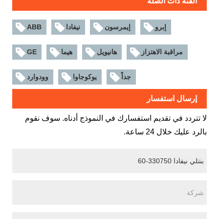
الفئة ذات الصلة
إبرو
إيمرسون
نيفادا
ABB
مراقبة الاهتزاز
هانيويل
هيما
GE
جداً
يوكوجاوا
وودوارد
إرسال استفسار
لا تتردد في تقديم استفسارك في النموذج أدناه. سوف نقوم
بالرد عليك خلال 24 ساعة.