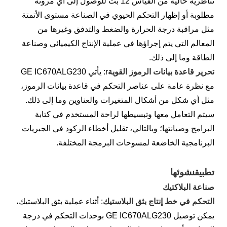
تناظرية خالية من القياس 12 بت للوصول إلى أي مرونة
مطلوبة أو إظهار التحكم الحيوي في الصناعة مستوى الأتمتة
مثل مراقبة درجة الحرارة والضغط والتدفق وغيرها من
المعالم التي يتم إجراؤها في عملية الإنتاج الكيميائي وصناعة
الطاقة وما إلى ذلك.
تحرير قاعدة بيانات الرموز القوية
r: يأتي GE IC670ALG230
مع نظرة عامة على عناصر التحكم في قاعدة بيانات الرموز،
مثل أي شكل من أشكال المتغيرات والعناوين وما إلى ذلك.
سيتم التعامل معها وتبسيطها لراحة المستخدم في كتابة
البرامج وصيانتها؛ وبالتالي، تقليل أخطاء الركود في الجبريات
البرنامجية الخاضعة لمسوحات البرمجة المختلفة.
تطبيق
نشوئها
صناعة البلاكتيك
التحكم في خط إنتاج بثق البلاستيك
: أثناء عملية بثق البلاستيك،
يمكن توصيل GE IC670ALG230 بوحدات التحكم في درجة