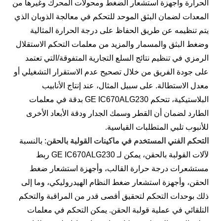
الحرارة وأجهزة استشعار الضغط ومحولات المحرك وغيرها من
المعدات لضمان البثق الموحد للتحكم في معالجة الذوبان الذي
يتم تنظيمه عن طريق الحفاظ على درجة الحرارة المثالية
وضغط البثق والمسمار والمزيد من معلمات التحكم الاستقلال
الرمزي في تنظيم نتائج السلع التجارية المتفوقة/التي تعتمد
على جودة الفريق من خلال تصحيح عدم الاستقرار التشغيلي أو
معدل الاستطالة. على سبيل المثال، عند إنتاج الأنابيب
البلاستيكية، تتحكم GE IC670ALG230 بدقة في معلمات
الطارد لضمان أن القطر وسمك الجدار ودقة الأبعاد الأخرى
للأنبوب تلبي المتطلبات القياسية.
التحكم الفني المستخدم في ماكينات القولبة بالحقن
: بالنسبة
لآلات القولبة بالحقن، يمكن لـ GE IC670ALG230 ربط
مستشعرات درجة حرارة القالب، وأجهزة استشعار ضغط
الحقن، وأجهزة استشعار ضغط النظام الهيدروليكي، وما إلى
ذلك بوحدات التحكم لتحقيق أقصى قدر من المراقبة والتحكم
التلقائي في عملية قولبة الحقن. يمكن التحكم في معلمات