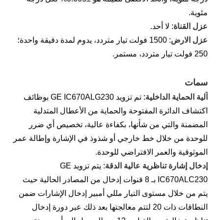
مئوية.
عزل القناة
: لا أحد.
عزل الارض
: 1500 فولت تيار متردد، يدوم لمدة دقيقة واحدة؛
250 فولت تيار متردد، مستمر.
سمات
آلية الحماية الداخلية
: تم تزويد GE IC670ALG230 بوظائف
اكتشاف الدائرة المفتوحة والحماية من الأعطال المتدلية
المضمنة والتي من شأنها، بكفاءة عالية، تخصيص أي ضرر
للوحدة من خلال خط خارجي أو شذوذ في الإشارة وإطالة عمر
الموثوقية والعمر الافتراضي للوحدة.
إدخال إشارة تناظرية عالية الدقة
: يتم تزويد GE
IC670ALC230 بـ 8 قنوات إدخال من المصادر الحالية حيث
يتم من خلال مستوى التيار مللي أمبير إدخال الإشارات ضمن
النطاقات ذات 20 لتتم معالجتها بعد ذلك عبر دورة إدخال