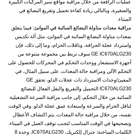
عمليات الرافعة من خلال مراقبة مواقع سير المركبات الكبيرة
والصغيرة، وبالتالي زيادة كفاءة تحميل وتفريغ البضائع في
الميناء.
مراقبة معدات مناولة البضائع السائبة في الموانئ
: فيما يتعلق
بمعدات مناولة البضائع السائبة في الموانئ، مثل آلة تكديس
واسترداد عجلة الجرافة، وناقلات الحزام، وما إلى ذلك، فإن
GE IC670ALG230 سوف تربط بين مجموعة متنوعة من
أجهزة الاستشعار ووحدات التحكم في المحركات للحصول على
التحكم الآلي ومراقبة حالة المعدات. على سبيل المثال، في
المعبئ/وحدات الاسترداد ذات عجلات الدلو، تحقق GE
IC670ALG230 التحميل والتفريغ والنقل الفعال للبضائع
السائبة من خلال التحكم، إلى جانب مراقبة السرعة التشغيلية
لناقل الحزام والسرعة واستعادة عمق عجلة الدلو. وفي الوقت
نفسه، من خلال مراقبة حالة المعدات، يتم اكتشاف الأعطال
وتصحيحها في الوقت المناسب لتجنب توقف العمل في الميناء.
الكلمات الساخنة: جنرال إلكتريك، IC670ALG230، وحدة 8