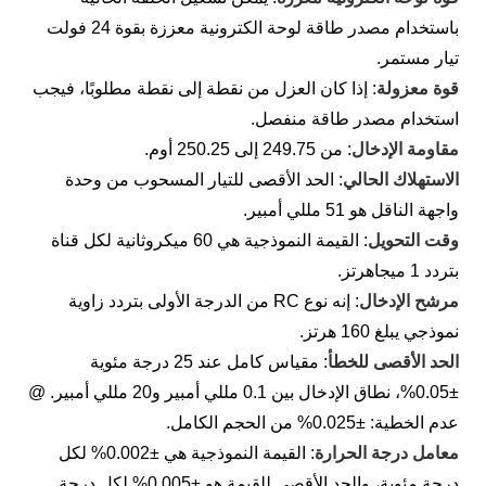
باستخدام مصدر طاقة لوحة الكترونية معززة بقوة 24 فولت
تيار مستمر.
قوة معزولة
: إذا كان العزل من نقطة إلى نقطة مطلوبًا، فيجب
استخدام مصدر طاقة منفصل.
مقاومة الإدخال
: من 249.75 إلى 250.25 أوم.
الاستهلاك الحالي
: الحد الأقصى للتيار المسحوب من وحدة
واجهة الناقل هو 51 مللي أمبير.
وقت التحويل
: القيمة النموذجية هي 60 ميكروثانية لكل قناة
بتردد 1 ميجاهرتز.
مرشح الإدخال
: إنه نوع RC من الدرجة الأولى بتردد زاوية
نموذجي يبلغ 160 هرتز.
الحد الأقصى للخطأ
: مقياس كامل عند 25 درجة مئوية
±0.05%، نطاق الإدخال بين 0.1 مللي أمبير و20 مللي أمبير. @
عدم الخطية: ±0.025% من الحجم الكامل.
معامل درجة الحرارة
: القيمة النموذجية هي ±0.002% لكل
درجة مئوية، والحد الأقصى للقيمة هو ±0.005% لكل درجة