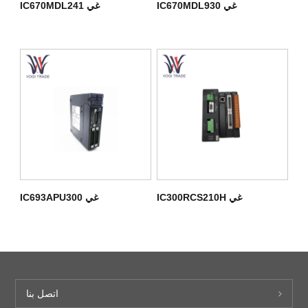
غي IC670MDL930
غي IC670MDL241
غي IC300RCS210H
غي IC693APU300
اتصل بنا