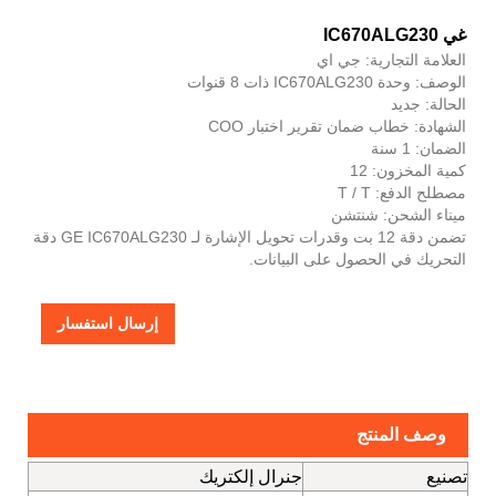
غي IC670ALG230
العلامة التجارية: جي اي
الوصف: وحدة IC670ALG230 ذات 8 قنوات
الحالة: جديد
الشهادة: خطاب ضمان تقرير اختبار COO
الضمان: 1 سنة
كمية المخزون: 12
مصطلح الدفع: T / T
ميناء الشحن: شنتشن
تضمن دقة 12 بت وقدرات تحويل الإشارة لـ GE IC670ALG230 دقة
التحريك في الحصول على البيانات.
إرسال استفسار
وصف المنتج
تصنيع
جنرال إلكتريك