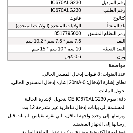
رقم الموديل
IC670ALG230
رقم الطلب
IC670ALG230
كتالوج
فانوك
بلد المنشأ
الولايات المتحدة (الولايات المتحدة)
رمز النظام المنسق
8517795000
البعد
7.6 سم * 7.6 سم * 10.2 سم
البعد التعبئة
10 سم * 10 سم * 15 سم
وزن
0.6 كجم
مواصفة
عدد القنوات
: 8 قنوات إدخال المصدر الحالي.
نطاق إشارة الإدخال
: 0-20mA إشارة إدخال المستوى الحالي.
تحويل البيانات
دقة
: يقوم GE IC670ALG230 بتحويل الإشارة الحالية
المستلمة إلى بيانات إدخال تناظرية غير متدرجة 12 بت
ويرسلها إلى وحدة واجهة الناقل، التي تقوم بقياس البيانات قبل
إرسالها إلى الجهاز المضيف.
قوة لوحة الكترونية معززة
: يمكن تشغيل الحلقة الحالية