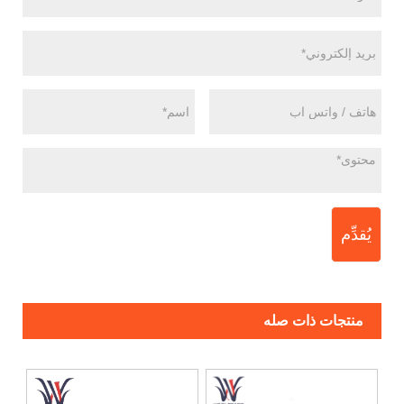
يُقدِّم
منتجات ذات صله