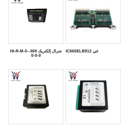
جنرال إلكتريك 369-HI-R-M-0-
غي IC660ELB912
0-0-0