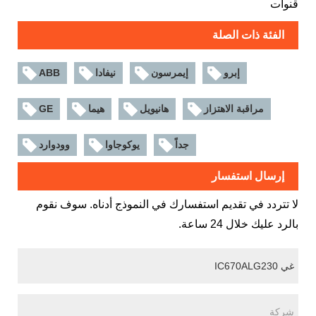
قنوات
الفئة ذات الصلة
إبرو
إيمرسون
نيفادا
ABB
مراقبة الاهتزاز
هانيويل
هيما
GE
جداً
يوكوجاوا
وودوارد
إرسال استفسار
لا تتردد في تقديم استفسارك في النموذج أدناه. سوف نقوم
بالرد عليك خلال 24 ساعة.