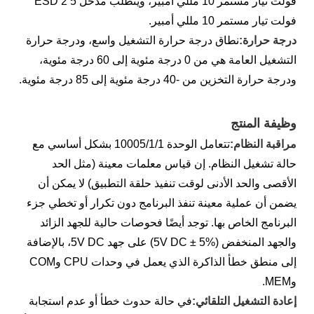
فولت تيار مستمر 10 مللي أمبير، ويتطلب مدخل ESD 2 5
فولت تيار مستمر 10 مللي أمبير.
درجة حرارة:
نطاق درجة حرارة التشغيل واسع، ودرجة حرارة
التشغيل العامة هي من 0 درجة مئوية إلى 60 درجة مئوية،
ودرجة حرارة التخزين من -40 درجة مئوية إلى 85 درجة مئوية.
وظيفة المنتج
مراقبة النظام:
تتعامل الوحدة 10005/1/1 بشكل أساسي مع
حالة تشغيل النظام. إن قياس معلمات معينة (مثل الحد
الأقصى والحد الأدنى لوقت تنفيذ حلقة التطبيق) لا يمكن أن
يضمن أن عملية معينة تنفذ البرنامج دون تكرار أو تخطي جزء
البرنامج الخاص بها. توجد أيضًا فحوصات حالية للجهد الزائد
والجهد المنخفض (5V DC ± 5%) على جهد 5V DC، بالإضافة
إلى منطق خطأ الذاكرة الذي يعمل في وحدات CPU وCOM
وMEM.
إعادة التشغيل التلقائي:
في حالة حدوث خطأ أو عدم استجابة