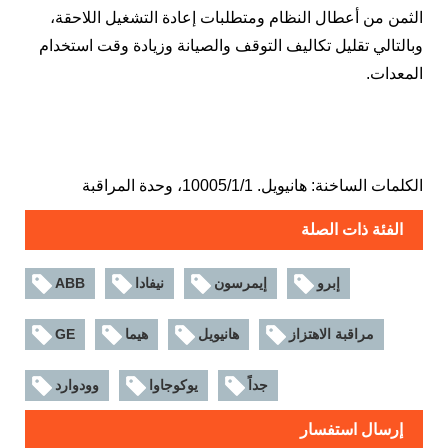
الثمن من أعطال النظام ومتطلبات إعادة التشغيل اللاحقة،
وبالتالي تقليل تكاليف التوقف والصيانة وزيادة وقت استخدام
المعدات.
الكلمات الساخنة: هانيويل. 10005/1/1، وحدة المراقبة
الفئة ذات الصلة
إبرو
إيمرسون
نيفادا
ABB
مراقبة الاهتزاز
هانيويل
هيما
GE
جداً
يوكوجاوا
وودوارد
إرسال استفسار