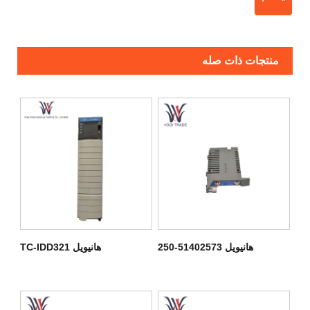
منتجات ذات صله
هانيويل 51402573-250
هانيويل TC-IDD321