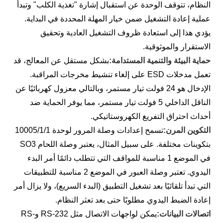
النظام، تتوقف الوحدة عن استقبال إشارة "تغذية الكلب" وتبدأ
عملية إعادة التشغيل ضمن خيار المهلة المحددة في البداية.
يؤدي هذا إلى استعادة ظروف التشغيل العادية وتحقيق
الاستقرار والموثوقية.
حماية البيئة والتنمية المستدامة:
بشكل مستقل عن المعالج، قد
تعمل مدخلات ESD على إلغاء تنشيط مخرجات المراقبة.
الإدخال هو 24 فولت تيار مستمر، وبالتالي معزول كهربائيًا عن
الناقل الداخلي 5 فولت تيار مستمر، مما يوفر الحماية ضد
أحداث احتراق التفريغ الكهروستاتيكي.
التكوين المرن:
تسمح إعدادات وصلة المرور لوحدة 10005/1/1
بتكوينات مختلفة. على سبيل المثال، يعتبر وصلة اللحام SO3
في الموضع 1 مناسبة للمواقف التي تتطلب دائمًا أمر البدء
اليدوي. تعتبر وصلة العبور في الموضع 2 مناسبة للتطبيقات
التي تبدأ تلقائيًا بعد تشغيل التطبيق (البدء السريع)، ولا يزال أمر
إعادة الضبط اليدوي مطلوبًا حتى بعد تعثر النظام.
اتصالات البيانات:
يمكن لواجهات الاتصال مثل RS-232 وRS-