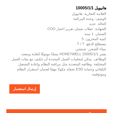
هانيويل 10005/1/1
العلامة التجارية: هانيويل
الوصف: وحدة المراقبة
الحالة: جديد
الشهادة: خطاب ضمان تقرير اختبار COO
الضمان: 1 سنة
كمية المخزون: 5
مصطلح الدفع: T / T
ميناء الشحن: شنتشن
يعتبر HONEYWELL 10005/1/1 منتجًا موثوقًا للغاية ومتعدد
الوظائف. يمكن لمعلمات العمل المحددة أن تتكيف مع بيئات العمل
المختلفة. وظائفه المتعددة مثل مراقبة النظام وإعادة التشغيل
التلقائي وحماية ESD تجعله مكونًا مهمًا لضمان استقرار النظام
وموثوقيته.
إرسال استفسار