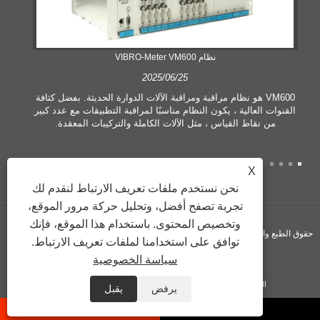
نظام VIBRO-Meter VM600
2025/06/25
VM600 هو نظام مراقبة ومراقبة الآلات الدوارة الحديثة. بفضل كثافة
القنوات العالية ، يكون النظام مناسبًا لمراقبة التطبيقات مع عدد كبير
من نقاط القياس ، مثل الآلات الكاملة والتركيبات المعقدة.
X
نحن نستخدم ملفات تعريف الارتباط لنقدم لك
تجربة تصفح أفضل، وتحليل حركة مرور الموقع،
وتخصيص المحتوى. باستخدام هذا الموقع، فإنك
حقوق الطبع والنشر © 2024 شركة Vogi ​​International Trading Co., Ltd. جميع الحقوق
توافق على استخدامنا لملفات تعريف الارتباط.
سياسة الخصوصية
محفوظة.
الروابط
Sitemap
RSS
XML
Privacy Policy
يرفض
يقبل