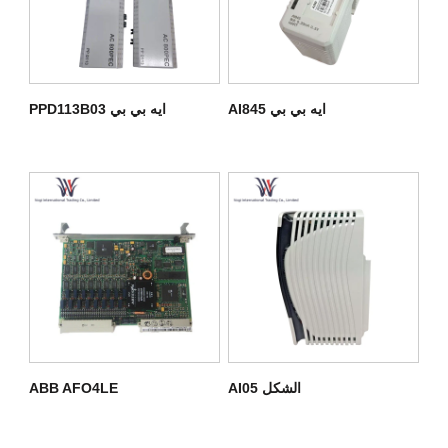
ايه بي بي AI845
ايه بي بي PPD113B03
الشكل AI05
ABB AFO4LE