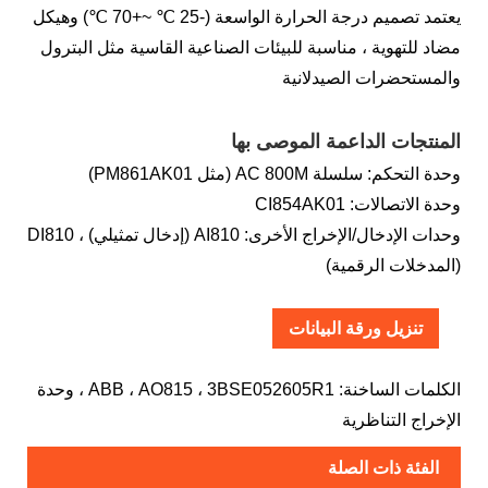
يعتمد تصميم درجة الحرارة الواسعة (-25 ℃ ~+70 ℃) وهيكل
مضاد للتهوية ، مناسبة للبيئات الصناعية القاسية مثل البترول
والمستحضرات الصيدلانية
المنتجات الداعمة الموصى بها
وحدة التحكم: سلسلة AC 800M (مثل PM861AK01)
وحدة الاتصالات: CI854AK01
وحدات الإدخال/الإخراج الأخرى: AI810 (إدخال تمثيلي) ، DI810
(المدخلات الرقمية)
تنزيل ورقة البيانات
الكلمات الساخنة: ABB ، AO815 ، 3BSE052605R1 ، وحدة
الإخراج التناظرية
الفئة ذات الصلة