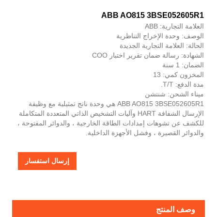
ABB AO815 3BSE052605R1
العلامة التجارية: ABB
الوصف: وحدة الإخراج التناظرية
الحالة: العلامة التجارية الجديدة
الشهادة: رسالة ضمان تقرير اختبار COO
الضمان: 1 سنة
المخزون كمي: 13
مدة الدفع: T/T.
ميناء الشحن: شنتشن
ABB AO815 3BSE052605R1 هي وحدة ناتج تمثيلية مع وظيفة
الإرسال الشفافة HART وآليات التشخيص الذاتي المتعددة المتكاملة
للكشف عن تشوهات إمدادات الطاقة الخارجية ، والدوائر المفتوحة ،
والدوائر القصيرة ، وفشل الأجهزة الداخلية.
إرسال استفسار
وصف المنتج