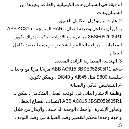
الدقيقة في السيناريوهات الكيميائية والطاقة وغيرها من
السيناريوهات
2. هارت بروتوكول التكامل العميق
يمكن أن تتفاعل وظيفة اتصال HART المدمجة ، ABB AO815
3BSE052605R1 مباشرة مع الأدوات الذكية ، إدراك تكوين
المعلمات ، مراقبة الحالة والتشخيص ، وتبسيط تعقيد تكامل
النظام
3. الهندسة المعمارية الزائدة المحددة
يدعم ABB AO815 3BSE052605R1 مزيجًا مرنًا مع وحدات
سلسلة S800 مثل AI845 و DI840 ، ويمكن تكوين
4. التشخيص الذكي والصيانة
وظيفة الاختبار الذاتي في الوقت الفعلي المتكامل ، يمكن لـ
ABB AO815 3BSE052605R1 اكتشاف انقطاع الخط ،
وتجاوز الإشارة ، وأخطاء الوحدة الداخلية ، والإنذار من خلال
واجهة وحدة التحكم لتقصير وقت الصيانة في وقت التوقف
5.