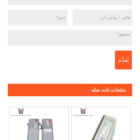
يُقدِّم
منتجات ذات صله