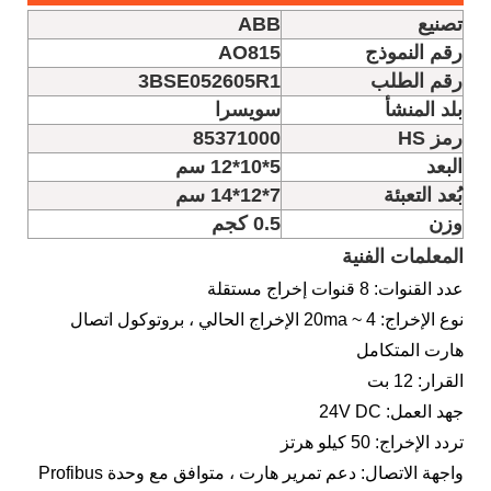
تصنيع
ABB
رقم النموذج
AO815
رقم الطلب
3BSE052605R1
بلد المنشأ
سويسرا
رمز HS
85371000
البعد
5*10*12 سم
بُعد التعبئة
7*12*14 سم
وزن
0.5 كجم
المعلمات الفنية
عدد القنوات: 8 قنوات إخراج مستقلة
نوع الإخراج: 4 ~ 20ma الإخراج الحالي ، بروتوكول اتصال
هارت المتكامل
القرار: 12 بت
جهد العمل: 24V DC
تردد الإخراج: 50 كيلو هرتز
واجهة الاتصال: دعم تمرير هارت ، متوافق مع وحدة Profibus