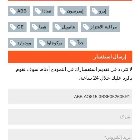
إبرو
إيمرسون
نيفادا
ABB
مراقبة الاهتزاز
هانيويل
هيما
GE
جداً
يوكوجاوا
وودوارد
إرسال استفسار
لا تتردد في تقديم استفسارك في النموذج أدناه. سوف نقوم
بالرد عليك خلال 24 ساعة.