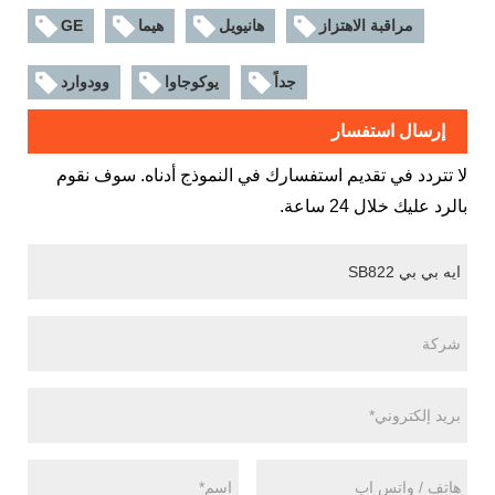
مراقبة الاهتزاز
هانيويل
هيما
GE
جداً
يوكوجاوا
وودوارد
إرسال استفسار
لا تتردد في تقديم استفسارك في النموذج أدناه. سوف نقوم
بالرد عليك خلال 24 ساعة.