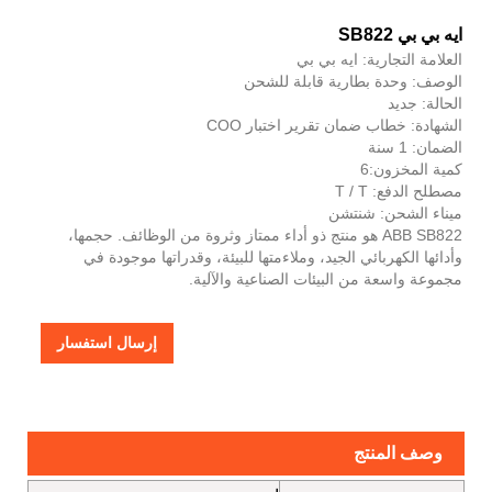
ايه بي بي SB822
العلامة التجارية: ايه بي بي
الوصف: وحدة بطارية قابلة للشحن
الحالة: جديد
الشهادة: خطاب ضمان تقرير اختبار COO
الضمان: 1 سنة
كمية المخزون:6
مصطلح الدفع: T / T
ميناء الشحن: شنتشن
ABB SB822 هو منتج ذو أداء ممتاز وثروة من الوظائف. حجمها،
وأدائها الكهربائي الجيد، وملاءمتها للبيئة، وقدراتها موجودة في
مجموعة واسعة من البيئات الصناعية والآلية.
إرسال استفسار
وصف المنتج