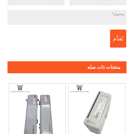
يُقدِّم
منتجات ذات صله