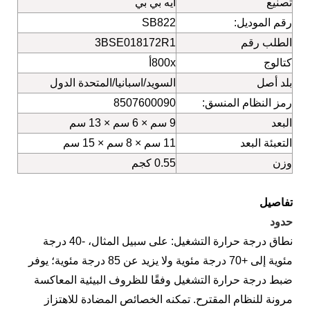
تصنيع
ايه بي بي
رقم الموديل:
SB822
الطلب رقم
3BSE018172R1
كتالوج
800xأ
بلد أصل
السويد/اسبانيا/المتحدة الدول
رمز النظام المنسق:
8507600090
البعد
9 سم × 6 سم × 13 سم
التعبئة البعد
11 سم × 8 سم × 15 سم
وزن
0.55 كجم
تفاصيل
حدود
نطاق درجة حرارة التشغيل: على سبيل المثال، -40 درجة
مئوية إلى +70 درجة مئوية ولا يزيد عن 85 درجة مئوية؛ يوفر
ضبط درجة حرارة التشغيل وفقًا للظروف البيئية المعاكسة
مرونة للنظام المقترح. تمكنه الخصائص المضادة للاهتزاز