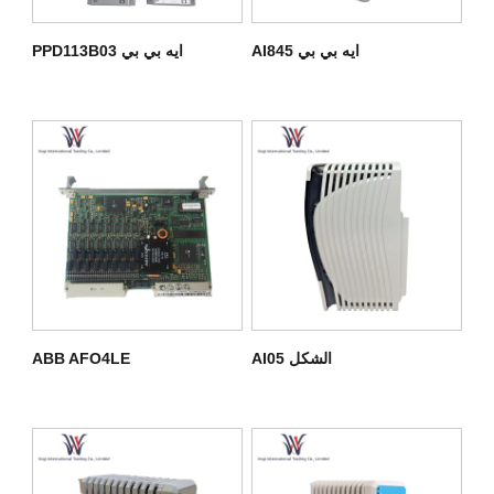
ايه بي بي AI845
ايه بي بي PPD113B03
الشكل AI05
ABB AFO4LE