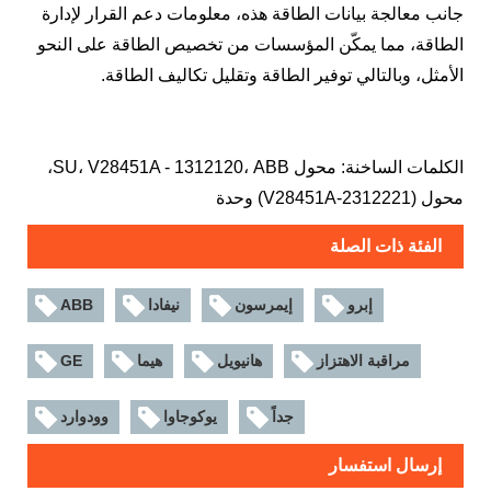
جانب معالجة بيانات الطاقة هذه، معلومات دعم القرار لإدارة
الطاقة، مما يمكّن المؤسسات من تخصيص الطاقة على النحو
الأمثل، وبالتالي توفير الطاقة وتقليل تكاليف الطاقة.
الكلمات الساخنة: محول SU، V28451A - 1312120، ABB،
محول (V28451A-2312221) وحدة
الفئة ذات الصلة
إبرو
إيمرسون
نيفادا
ABB
مراقبة الاهتزاز
هانيويل
هيما
GE
جداً
يوكوجاوا
وودوارد
إرسال استفسار