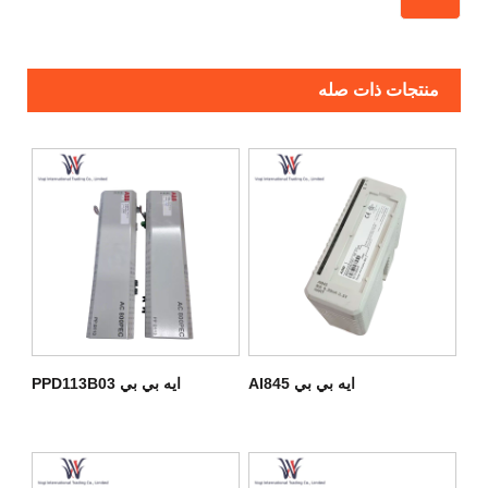
منتجات ذات صله
ايه بي بي AI845
ايه بي بي PPD113B03