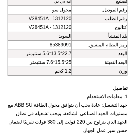
تصنيع
ايه بي بي
رقم الموديل:
محول سو
رقم الطلب
V28451A - 1312120
كتالوج
V28451A - 1312120
بلد المنشأ
السويد
رمز النظام المنسق:
85389091
البعد
22.7*13.5*5.6 سنتيمتر
البعد التعبئة
25*15.5*7.6 سنتيمتر
وزن
1.2 كجم
تفاصيل
1. معلمات الاستخدام
جهد التشغيل: عادةً يجب أن يتوافق محول الطاقة ABB SU مع
مستويات الجهد الصناعي الشائعة، ويجب تشغيله في نطاق
الجهد الذي يتراوح بين 220 فولت إلى 380 فولت تقريبًا لضمان
حسن سير عمل الجهاز.