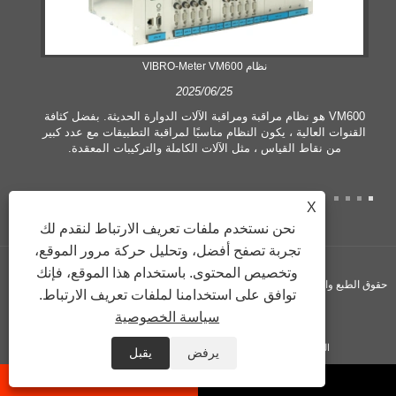
نظام VIBRO-Meter VM600
2025/06/25
VM600 هو نظام مراقبة ومراقبة الآلات الدوارة الحديثة. بفضل كثافة
القنوات العالية ، يكون النظام مناسبًا لمراقبة التطبيقات مع عدد كبير
من نقاط القياس ، مثل الآلات الكاملة والتركيبات المعقدة.
X
نحن نستخدم ملفات تعريف الارتباط لنقدم لك
تجربة تصفح أفضل، وتحليل حركة مرور الموقع،
وتخصيص المحتوى. باستخدام هذا الموقع، فإنك
حقوق الطبع والنشر © 2024 شركة Vogi ​​International Trading Co., Ltd. جميع الحقوق
توافق على استخدامنا لملفات تعريف الارتباط.
سياسة الخصوصية
محفوظة.
الروابط
Sitemap
RSS
XML
Privacy Policy
يرفض
يقبل