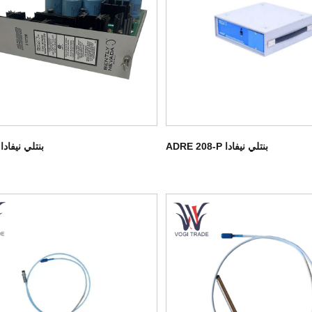
بنتلي نيفادا ADRE 208-P
بنتلي نيفادا 3300/12