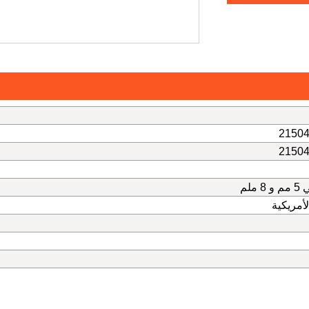
21504
21504
لم
لأمريكية