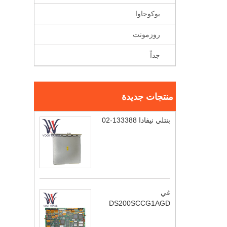
يوكوجاوا
روزمونت
جداً
منتجات جديدة
بنتلي نيفادا 133388-02
غي
DS200SCCG1AGD