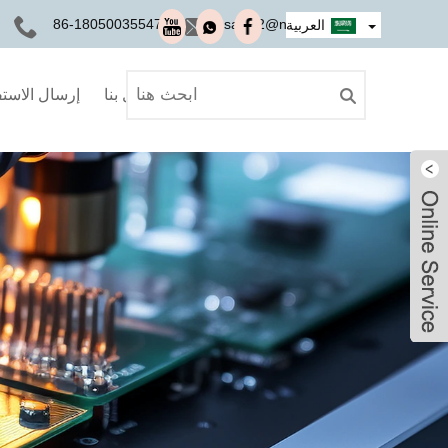
+86-18050035547
sales2@nseauto.com
العربية
اتصل بنا
إرسال الاست
Ivy
Ivy