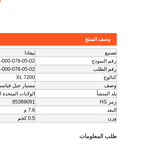
وصف المنتج
تصنيع
نيفادا
رقم النموذج
-000-076-05-02
رقم الطلب
-000-076-05-02
كتالوج
7200 XL
وصف
مسبار جبل قياسي 5 مم و 8 م
بلد المنشأ
الولايات المتحدة ا
رمز HS
85389091
البعد
7.6 م
وزن
0.5 كجم
طلب المعلومات