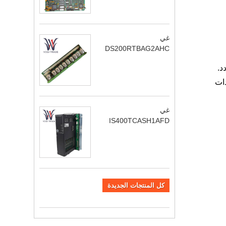
غي
DS200RTBAG2AHC
دد.
بواسطة وحدات
غي
IS400TCASH1AFD
كل المنتجات الجديدة