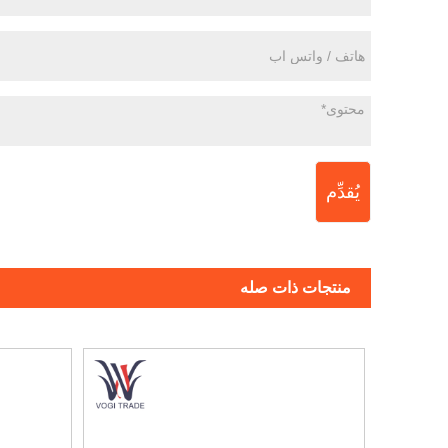
يُقدِّم
منتجات ذات صله