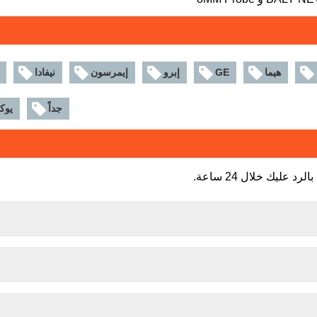
هيما
GE
إبرو
إيمرسون
نيفادا
جداً
يوك
عليك خلال 24 ساعة.