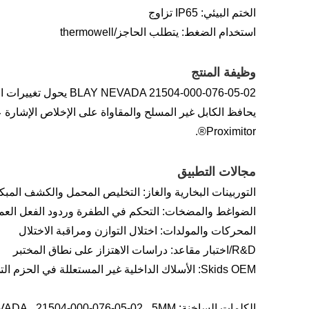
الختم البيئي: IP65 تزاوج
استخدام الضغط: يتطلب الحاجز/thermowell
وظيفة المنتج
A 21504-000-076-05-02
Proximitor®.
مجالات التطبيق
التوربينات البخارية والغاز: التخليص المحمل والكشف المبكر مع النيفادا 504
الضواغط والمضخات: التحكم في الطفرة وردود الفعل العم
المحركات والمولدات: اختلال التوازن ومراقبة الاختلال
R&D/اختبار مقاعد: دراسات الاهتزاز على نطاق المختبر
Skids OEM: الأسلاك الداخلية غير المستعللة في الحزم التي تتميز ببلاغ نيفادا 21504-000-076-05-02
الكلمات الساخنة: BALY NEVADA ، 21504-000-076-05-02 ، 5MM و 8MM Probe