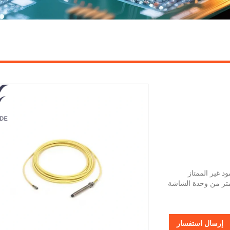
شعار إزاحة العمود غير الممتاز
تزاز للمنشآت حيث يجب أن يكون المجس موجودًا حتى 7.6 متر من وحدة الشاشة
إرسال استفسار