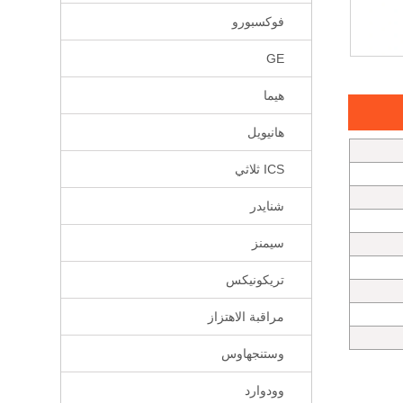
فوكسبورو
GE
هيما
هانيويل
ICS ثلاثي
شنايدر
سيمنز
تريكونيكس
مراقبة الاهتزاز
وستنجهاوس
وودوارد