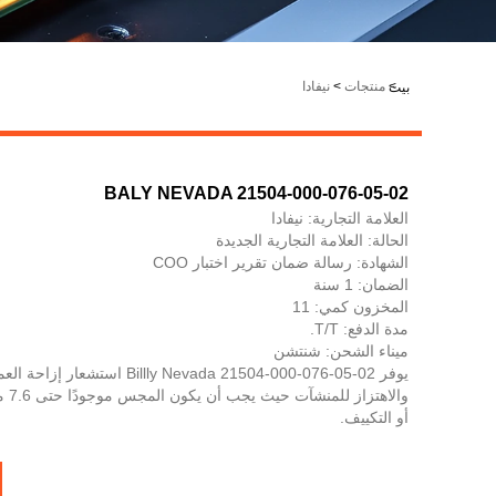
LiveChat
>
منتجات
>
نيفادا
بيت
BALY NEVADA 21504-000-076-05-02
العلامة التجارية: نيفادا
الحالة: العلامة التجارية الجديدة
الشهادة: رسالة ضمان تقرير اختبار COO
الضمان: 1 سنة
المخزون كمي: 11
مدة الدفع: T/T.
ميناء الشحن: شنتشن
يوفر Billly Nevada 21504-000-076-05-02 است
والاه
أو التكييف.