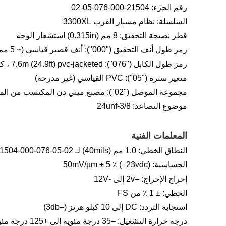
رقم الجزء: 21504-000-076-05-02
السلسلة: نظام مسبار القرب 3300XL
قطر نصيحة التحقيق: 8 مم (0.315in) استشعار الوجه
رمز طول أنف التحقيق ("000"): أنف قصير قياسي (~ 5 مم)
رمز طول الكابل ("076"): 7.6m (24.9ft) pvc-jacketed ، كابل درع مضفر
متغير سترة ("05"): PVC القياسي (غير مدرحة)
مجموعة الموصل ("02"): مصنع ميني دن المكتسب من المصنع
موضوع التصاعد: 3/8-24unf
المعلمات الفنية
النطاق الخطي: 1.0 مم (40mils) لـ Billy Nevada 21504-000-076-05-02
الحساسية: 50mV/µm ± 5 ٪ (–23vdc)
إخراج الإخراج: –2v إلى -12V
الخطي: ± 1 ٪ من FS
استجابة التردد: DC إلى 10 كيلو هرتز (–3db)
درجة حرارة التشغيل: –35 درجة مئوية إلى +125 درجة مئوية (مسبار) ، -20 درجة مئوية إلى +80 درجة مئوية (كابل)