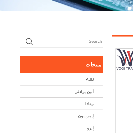
منتجات
ABB
ألين برادلي
نيفادا
إيمرسون
إبرو