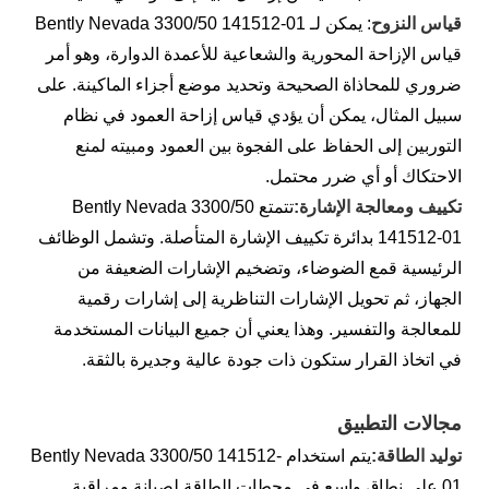
قياس النزوح
: يمكن لـ Bently Nevada 3300/50 141512-01
قياس الإزاحة المحورية والشعاعية للأعمدة الدوارة، وهو أمر
ضروري للمحاذاة الصحيحة وتحديد موضع أجزاء الماكينة. على
سبيل المثال، يمكن أن يؤدي قياس إزاحة العمود في نظام
التوربين إلى الحفاظ على الفجوة بين العمود ومبيته لمنع
الاحتكاك أو أي ضرر محتمل.
تكييف ومعالجة الإشارة:
تتمتع Bently Nevada 3300/50
141512-01 بدائرة تكييف الإشارة المتأصلة. وتشمل الوظائف
الرئيسية قمع الضوضاء، وتضخيم الإشارات الضعيفة من
الجهاز، ثم تحويل الإشارات التناظرية إلى إشارات رقمية
للمعالجة والتفسير. وهذا يعني أن جميع البيانات المستخدمة
في اتخاذ القرار ستكون ذات جودة عالية وجديرة بالثقة.
مجالات التطبيق
توليد الطاقة:
يتم استخدام Bently Nevada 3300/50 141512-
01 على نطاق واسع في محطات الطاقة لصيانة ومراقبة