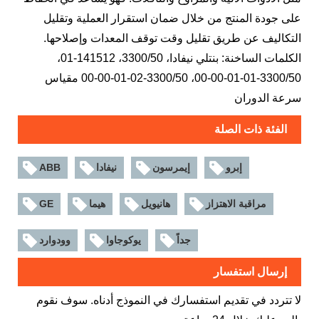
على جودة المنتج من خلال ضمان استقرار العملية وتقليل
التكاليف عن طريق تقليل وقت توقف المعدات وإصلاحها.
الكلمات الساخنة: بنتلي نيفادا، 3300/50، 141512-01،
3300/50-01-01-00-00، 3300/50-02-01-00-00 مقياس
سرعة الدوران
الفئة ذات الصلة
إبرو
إيمرسون
نيفادا
ABB
مراقبة الاهتزاز
هانيويل
هيما
GE
جداً
يوكوجاوا
وودوارد
إرسال استفسار
لا تتردد في تقديم استفسارك في النموذج أدناه. سوف نقوم