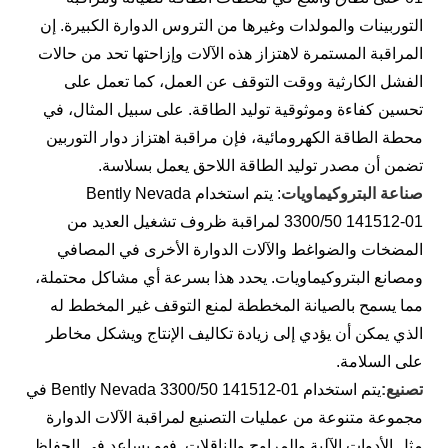
التوربينات والمولدات وغيرها من التروس الدوارة الكبيرة. إن
المراقبة المستمرة لاهتزاز هذه الآلات وإزاحتها تحد من حالات
الفشل الكارثية ووقت التوقف عن العمل، كما تعمل على
تحسين كفاءة وموثوقية توليد الطاقة. على سبيل المثال، في
محطة الطاقة الكهرومائية، فإن مراقبة اهتزاز دوار التوربين
تضمن أن مصدر توليد الطاقة اللاحق يعمل بسلاسة.
صناعة البتروكيماويات
: يتم استخدام Bently Nevada
3300/50 141512-01 لمراقبة ظروف تشغيل العديد من
المضخات والضواغط والآلات الدوارة الأخرى في المصافي
ومصانع البتروكيماويات. يحدد هذا بسرعة أي مشاكل محتملة،
مما يسمح بالصيانة المخططة لمنع التوقف غير المخطط له
الذي يمكن أن يؤدي إلى زيادة تكاليف الإنتاج ويشكل مخاطر
على السلامة.
تصنيع:
يتم استخدام Bently Nevada 3300/50 141512-01 في
مجموعة متنوعة من عمليات التصنيع لمراقبة الآلات الدوارة
مثل الأدوات الآلية والمراوح والناقلات. فهو يساعد في الحفاظ