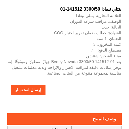
بنتلي نيفادا 3300/50 141512-01
العلامة التجارية: بنتلي نيفادا
الوصف: مراقب سرعة الدوران
الحالة: جديد
الشهادة: خطاب ضمان تقرير اختبار COO
الضمان: 1 سنة
كمية المخزون: 3
مصطلح الدفع: T / T
ميناء الشحن: شنتشن
يعد Bently Nevada 3300/50 141512-01 جهازًا متطورًا وموثوقًا. إنه
يوفر إمكانات دقيقة لمراقبة الاهتزاز والإزاحة ولديه معلمات تشغيل
مناسبة لمجموعة متنوعة من البيئات الصناعية.
إرسال استفسار
وصف المنتج