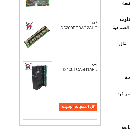
الدقيقة
لمقاومة للتآكل والمقاومة
غي
الصناعية
DS200RTBAG2AHC
منًا، مما يقلل
غي
IS400TCASH1AFD
اقبة
قوم بمراقبة
كل المنتجات الجديدة
ر والمبيت ويستخدم حلقة Viton O كمادة مانعة