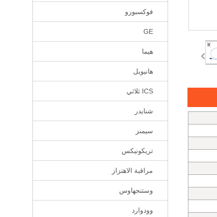
فوكسبورو
GE
هيما
هانيويل
ICS ثلاثي
شنايدر
سيمنز
تريكونيكس
مراقبة الاهتزاز
وستنجهاوس
وودوارد