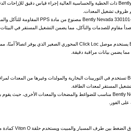
القياس الدقيق: تتيح Bently Nevada 330101-00-79-10-02-CN ذات الخطية والحساسية العالية إجراء قياس دقيق للإزاحات 
ييم ظروف تشغيل المعدات.
المرونة البيئية: طرف مسبار الاستخدام Bently Nevada 330101-00-79-10-02-CN مصنوع من مادة PPS ا
 للصدأ مقاوم للصدمات والتآكل، مما يضمن التشغيل المستقر في البيئات 
اتصال موثوق: Bently Nevada 330101-00-79-10-02-CN يستخدم موصل Click Loc المحوري الصغير الذي يوفر اتصالاً آ
مما يضمن بيانات مراقبة دقيقة.
صناعة الطاقة: Bently Nevada 330101-00-79-10-02-CN تستخدم في التوربينات البخارية والمولدات وغيرها من المعدات لمر
لتشغيل المستقر لمعدات الطاقة.
صناعة البتروكيماويات: Bently Nevada 330101-00-79-10-02-CN مناسب للضواغط والمضخات والمعدات الأخرى، حيث ي
على الفور.
تحذير الضغط: على الرغم من أن المسبار مصمم لإغلاق فرق الضغط بين طرف المسبا