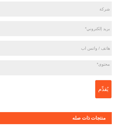
يُقدِّم
منتجات ذات صله