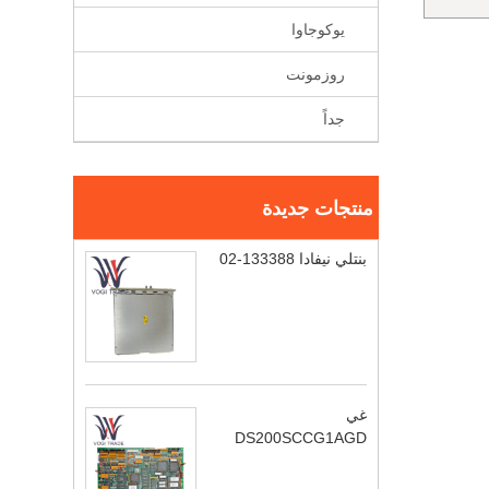
يوكوجاوا
روزمونت
جداً
منتجات جديدة
بنتلي نيفادا 133388-02
غي
DS200SCCG1AGD