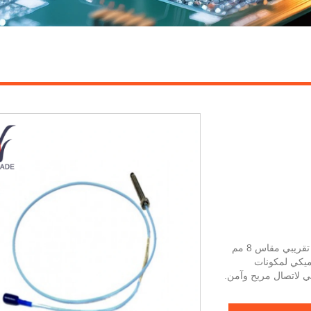
إن Bently Nevada 330101-00-79-10-02-CN عبارة عن مسبار تقريبي مقاس 8 مم
لديناميكي لمكونات