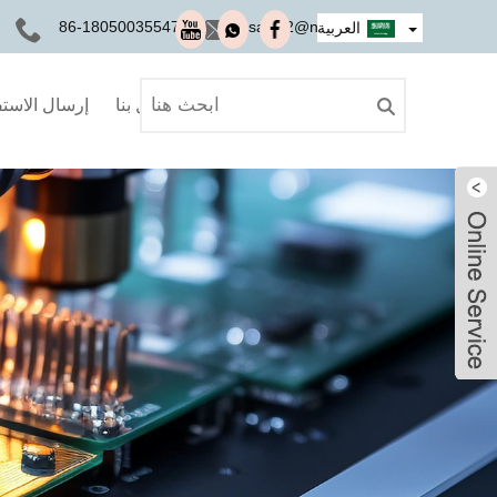
+86-18050035547
sales2@nseauto.com
العربية
اتصل بنا
إرسال الاست
Ivy
Ivy