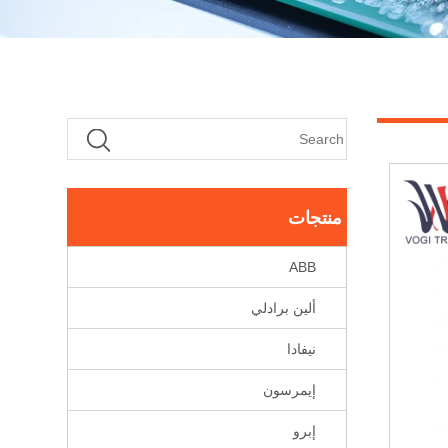
منتجات
ABB
ألين برادلي
نيفادا
إيمرسون
إبرو