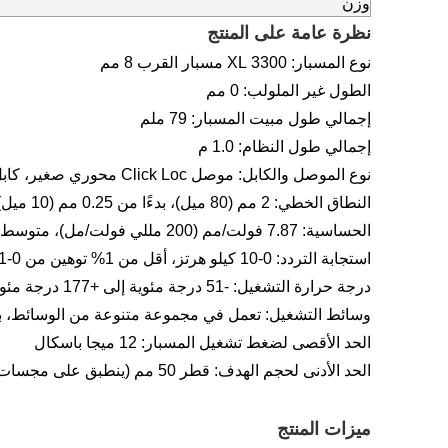
وزن
نظرة عامة على المنتج
نوع المسبار: 3300 XL مسبار القرب 8 مم
الطول غير الملولب: 0 مم
إجمالي طول مبيت المسبار: 79 ملم
إجمالي طول النظام: 1.0 م
نوع الموصل والكابل: موصل Click Loc محوري صغير، كابل قياسي
النطاق الخطي: 2 مم (80 ميل)، بدءًا من 0.25 مم (10 ميل) تقريبًا من الهدف
الحساسية: 7.87 فولت/مم (200 مللي فولت/مل)، متوسط ​​خطأ الحساسية ±±5%
استجابة التردد: 0-10 كيلو هرتز، أقل من 1% توهين من 0-1 كيلو هرتز، أقل من 5% توهين عند 10 كيلو هرتز
درجة حرارة التشغيل: -51 درجة مئوية إلى +177 درجة مئوية
وسائط التشغيل: تعمل في مجموعة متنوعة من الوسائط، بما
الحد الأقصى لضغط تشغيل المسبار: 12 ميجا باسكال
الحد الأدنى لحجم الهدف: قطر 50 مم (ينطبق على مجسات 8 مم)
ميزات المنتج