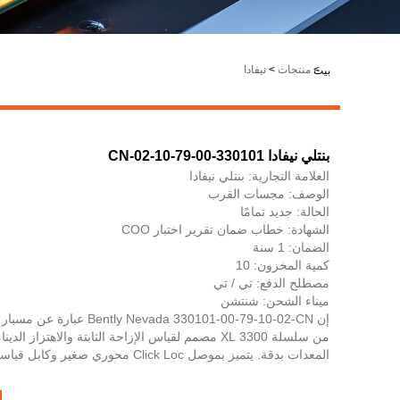
LiveChat
>
منتجات
>
نيفادا
بيت
بنتلي نيفادا 330101-00-79-10-02-CN
العلامة التجارية: بنتلي نيفادا
الوصف: مجسات القرب
الحالة: جديد تمامًا
الشهادة: خطاب ضمان تقرير اختبار COO
الضمان: 1 سنة
كمية المخزون: 10
مصطلح الدفع: تي / تي
ميناء الشحن: شنتشن
من سلسلة 3300 XL مصمم لقياس الإزاحة الثابتة والاهتزاز ا
المعدات بدقة. يتميز بموصل Click Loc محوري صغير وكابل قياسي لاتصال مريح وآمن.