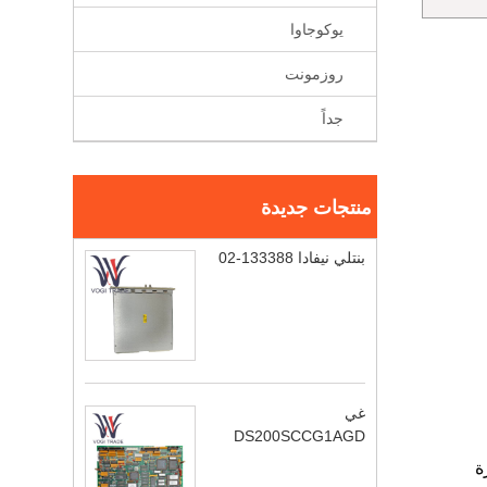
يوكوجاوا
روزمونت
جداً
منتجات جديدة
بنتلي نيفادا 133388-02
غي
DS200SCCG1AGD
رة