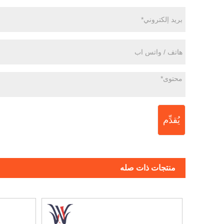
يُقدِّم
منتجات ذات صله