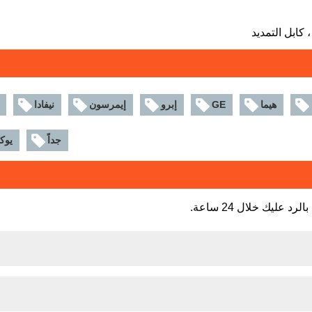
هيما
GE
إبرو
إيمرسون
نيفادا
جداً
يوك
عليك خلال 24 ساعة.