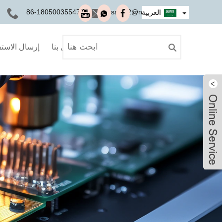
+86-18050035547
sales2@nseauto.com
العربية
اتصل بنا
إرسال الاست
Ivy
Ivy