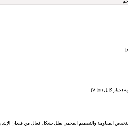
BLAY N مع موصل مركز منخفض المقاومة والتصميم المحمي يقلل بشكل فعال من فقدان الإشا