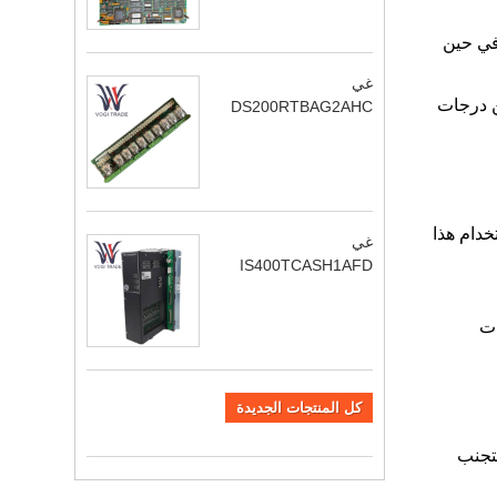
 ، في حين
غي
 من درجات
DS200RTBAG2AHC
استخدام هذا
غي
IS400TCASH1AFD
رات
كل المنتجات الجديدة
افقة لتجنب