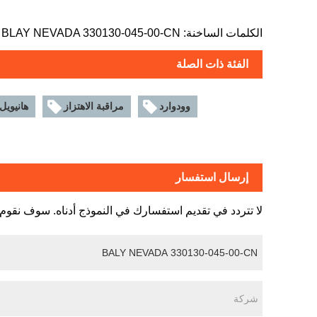
الكلمات الساخنة: BLAY NEVADA 330130-045-00-CN ، كابل التمديد
الفئة ذات الصلة
وودوارد
مراقبة الاهتزاز
هانيويل
إرسال استفسار
لا تتردد في تقديم استفسارك في النموذج أدناه. سوف نقوم بالرد 