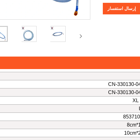
إرسال استفسار
330130-045
330130-045
853710