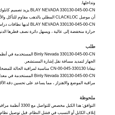
وتداخلها.
EVADA 330130-045-00-CN
أن موصل CLACKLOC المطلي بالذهب مقاوم للتآكل والأكسدة.
EVADA 330130-045-00-CN
حرارة منخفضة إلى عالية ، ويسهل دائرة نصف قطرها الدنيا
طلب
ly Nevada 330130-045-00-CN
الجهاز لتمديد مسافة نقل إشارة المستشعر.
نيفادا 330130-045-00-CN مناسبة لمراقبة الحالة للمضخات والضواغط وغيرها من المعدات في النباتات البتروكيماوية.
ly Nevada 330130-045-00-CN
مراقبة الموضع والاهتزاز ، مما يساعد على تحسين دقة الآ
ملحوظة
إتلاف الكابل أو التسبب في فشل النظام. قبل توصيل نظام مر