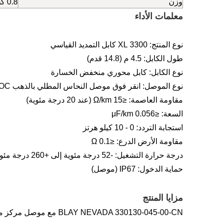
وزن
0.8 كجم
معلمات الأداء
نوع المنتج: 3300 XL كابل التمديد القياسي
طول الكابل: 4.5 م (14.8 قدم)
نوع الكابل: كابل محوري منخفض الخسارة
نوع الموصل: انقر فوق موصل النحاس المطلي بالذهب LOC
مقاومة العاصمة: ≤15 Ω/km (عند 20 درجة مئوية)
السعة: ≤0.056 μF/km
استجابة التردد: 0 - 10 كيلو هرتز
مقاومة الأرض الدرع: ≤0.1 Ω
درجة حرارة التشغيل: -52 درجة مئوية إلى +260 درجة مئوية (خيار كابل Viton)
حماية الدخول: IP67 (موصل)
مزايا المنتج
EVADA 330130-045-00-CN