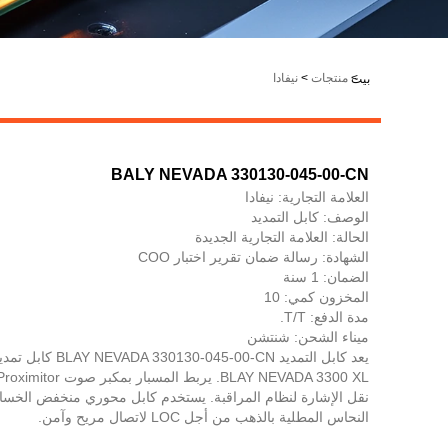
LiveChat
>
منتجات
>
نيفادا
بيت
BALY NEVADA 330130-045-00-CN
العلامة التجارية: نيفادا
الوصف: كابل التمديد
الحالة: العلامة التجارية الجديدة
الشهادة: رسالة ضمان تقرير اختبار COO
الضمان: 1 سنة
المخزون كمي: 10
مدة الدفع: T/T.
ميناء الشحن: شنتشن
يعد كابل التمديد 45-00-CN
نقل الإشارة لنظام المراقبة. يستخدم كابل محوري منخفض الخس
النحاس المطلية بالذهب من أجل LOC لاتصال مريح وآمن.