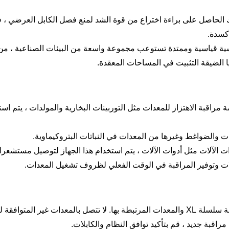
BLAY N يزيد تصميم كابلوك الحاصل على براءة اختراع من قوة الشد لمنع فصل الكابل العرضي
BLAY N لديها نطاقات دراسية قياسية وممتدة تستوعب مجموعة واسعة من البيئات الصناعية ،
 الضيقة التثبيت في المساحات المعقدة.
Bin المستخدمة في أنظمة مراقبة الاهتزاز للمعدات مثل التوربينات البخارية والمولدات ، يتم 
Bin المستخدمة في معدات الآلات مثل أدوات الآلات ، يتم استخدام هذا الجهاز لتوصيل مستشع
لات وتوفير المراقبة في الوقت الفعلي لظروف تشغيل المعدات.
التوافق: هذا الكبل مخصص للتواصل مع 3300 أنظمة مراقبة سلسلة XL والمعدات المرتبطة بها. لا تتصل بالمعدات غير المتو
اقبة جديد ، قم بتأكيد توافق النظام والكابلات.