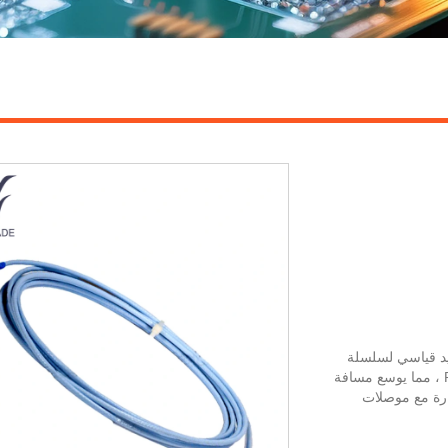
BLAY NEVADA 330130-0 كابل تمديد قياسي لسلسلة
BLAY NEVADA 3300 XL. يربط المسبار بمكبر صوت Proximitor ، مما يوسع مسافة
ارة مع موصلات