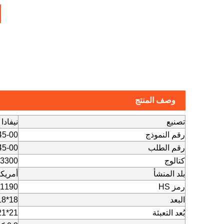
وصف المنتج
تصنيع
نيفادا
رقم النموذج
-00-CN
رقم الطلب
-00-CN
كتالوج
3300 XL
بلد المنشأ
أمريكا
رمز HS
1190
البعد
18*18*8cm
بُعد التعبئة
21*21*10cm