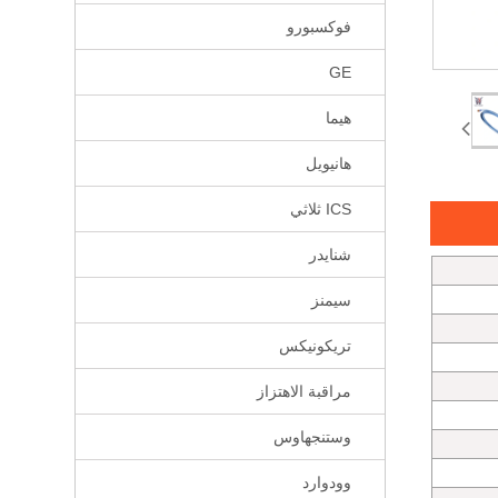
فوكسبورو
GE
هيما
هانيويل
ICS ثلاثي
شنايدر
سيمنز
تريكونيكس
مراقبة الاهتزاز
وستنجهاوس
وودوارد