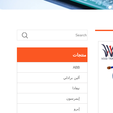
منتجات
ABB
ألين برادلي
نيفادا
إيمرسون
إبرو