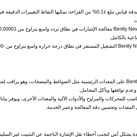
مراقبة عالية الدقة: Bently Nevada 350025-01-02-CN بدقة قياس تبلغ ±0.1% من القراءة، يمكنها التقاط التغييرا
.
البتروكيماويات: تم تركيب Bently Nevada 350025-01-02-CN على المعدات الرئيسية مثل الضواغط والمضخات، وهو يراق
عدم توافقها وتآكل المحامل.
يع الصناعي: Bently Nevada 350025-01-02-CN مناسب للمحركات والمراوح والأدوات الآلية والمعدات الأخرى، ويوفر
 المعدات وتحسين دقة المعالجة وعمر الخدمة.
دة بشكل آمن لتجنب أخطاء نقل الإشارة الناجمة عن التثبيت غير السليم