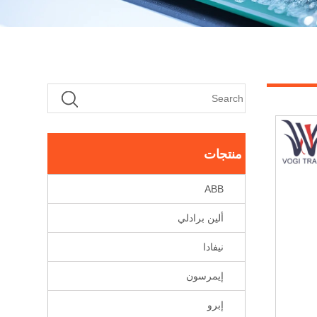
منتجات
ABB
ألين برادلي
نيفادا
إيمرسون
إبرو