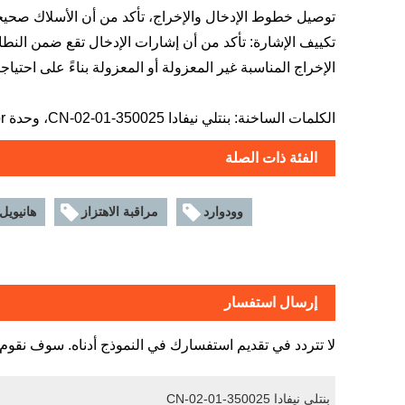
توصيل خطوط الإدخال والإخراج، تأكد من أن الأسلاك صحيحة 
تكييف الإشارة: تأكد من أن إشارات الإدخال تقع ضمن النطا
الإخراج المناسبة غير المعزولة أو المعزولة بناءً على احتيا
الكلمات الساخنة: بنتلي نيفادا 350025-01-02-CN، وحدة Keyphasor المحسنة
الفئة ذات الصلة
وودوارد
مراقبة الاهتزاز
هانيويل
إرسال استفسار
لا تتردد في تقديم استفسارك في النموذج أدناه. سوف نقوم بالرد 