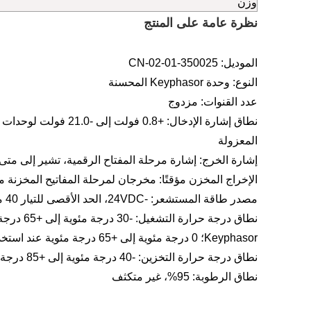
وزن
نظرة عامة على المنتج
الموديل: 350025-01-02-CN
النوع: وحدة Keyphasor المحسنة
عدد القنوات: مزدوج
المعزولة
إشارة الخرج: إشارة مرحلة المفتاح الرقمية، تشير إلى مت
الإخراج المخزن مؤقتًا: مخرجان لمرحلة المفاتيح المخزنة مؤقتًا 
مصدر طاقة المستشعر: -24VDC، الحد الأقصى للتيار 40 مللي أمبير لكل قناة
نطاق درجة
Keyphasor؛ 0 درجة مئوية إلى +65 درجة مئوية عند استخدامها مع وحدة الإدخال/الإخراج للحاجز الداخلي (الإنهاء الداخلي)
نطاق درجة حرارة التخزين: -40 درجة مئوية إلى +85 درجة مئوية
نطاق الرطوبة: 95%، غير متكثف