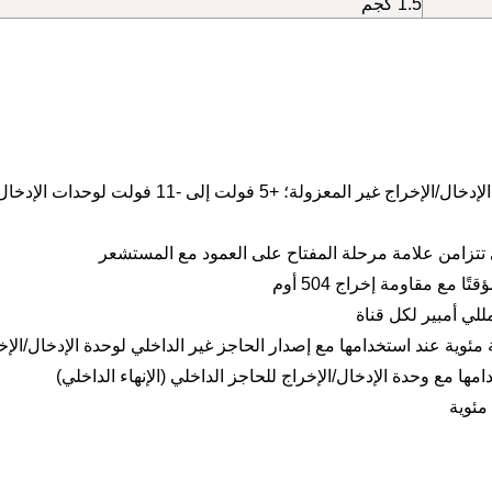
1.5 كجم
نطاق إشارة الإدخال: +0.8 فولت إلى -21.0 فولت لوحدات الإدخال/الإخراج غير المعزولة؛ +5 فولت إ
ى تتزامن علامة مرحلة المفتاح على العمود مع المستشعر
مع مقاومة إخراج 504 أوم
 حرارة التشغيل: -30 درجة مئوية إلى +65 درجة مئوية عند استخدامها مع إصدار الحاجز غير الداخلي لوحدة الإدخال/ا