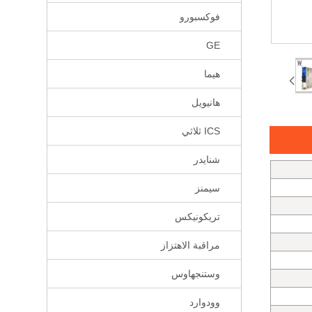
فوكسبورو
GE
هيما
هانيويل
ICS ثلاثي
شنايدر
سيمنز
تريكونيكس
مراقبة الاهتزاز
وستنجهاوس
وودوارد