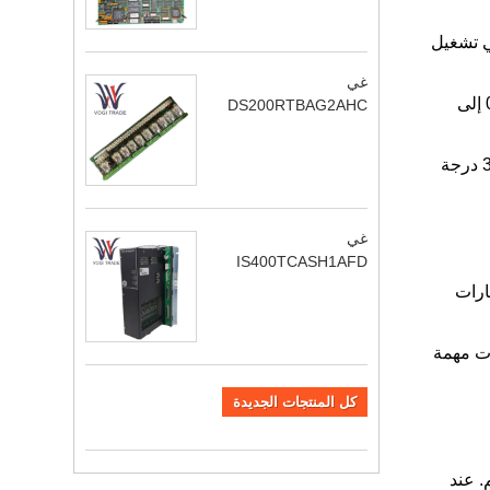
ت الدقيقة في تشغيل
غي
معالجة الإشارات القوية: يمكن لـ Bently Nevada 350025-01-02-CN معالجة الإشارات في نطاق تردد واسع يتراوح من 0.00001 إلى
DS200RTBAG2AHC
ثبات عالٍ: يتيح التصميم القوي Bently Nevada 350025-01-02-CN التشغيل المستقر في نطاق درجة حرارة واسع يتراوح من -30 درجة
غي
IS400TCASH1AFD
ب إشارات
 بيانات مهمة
كل المنتجات الجديدة
. عند