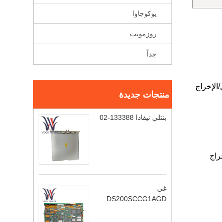
يوكوجاوا
روزمونت
جداً
لى -11 فولت لوحدات الإدخال/الإخراج
منتجات جديدة
بنتلي نيفادا 133388-02
لإخراج
غي
DS200SCCG1AGD