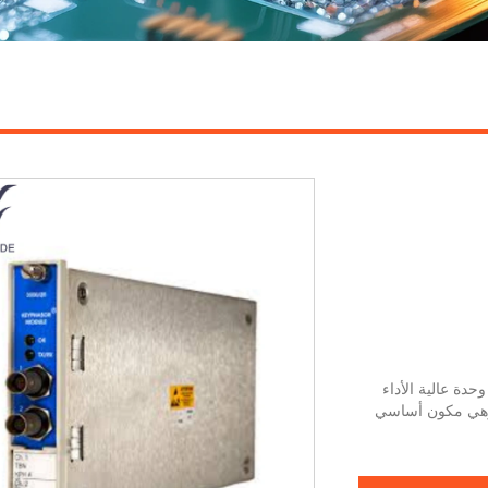
د وحدة Keyphasor المحسنة Bently Nevada 350025-01-02 وحدة عالية الأداء
 وهي مكون أساسي