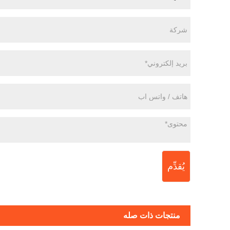
يُقدِّم
منتجات ذات صله