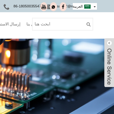
+86-18050035547
sales2@nseauto.com
العربية
اتصل بنا
إرسال الاست
Ivy
Ivy