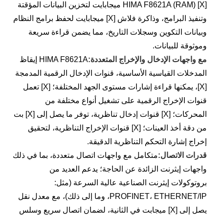
HIMA F8621A (RAM) [X] ميجابايت لتخزين البيانات المؤقتة
وتنفيذ البرامج، وذاكرة فلاش [X] ميجابايت لحفظ برامج النظام
وبيانات التكوين وسجلات التاريخ، مما يضمن قراءة سريعة
وموثوقة للبيانات.
مع واجهات الإدخال والإخراج المتعددة:
HIMA F8621A إيقاظ
المدخلات القياسية الأساسية، قنوات الإدخال الرقمية المدمجة
[X]، يمكنها قراءة إشارات مستوى الجهد المختلفة؛ [X] تعمل
قنوات الإخراج الرقمية على تشغيل أنواع مختلفة من
المحركات؛ [X] قنوات إدخال تناظرية، توفر ما يصل إلى [X] بت
من دقة أخذ العينات؛ [X] قنوات الإخراج التناظرية، لتحقيق
إخراج إشارة التحكم التناظرية الدقيقة.
قدرات الاتصال:
متكامل مع واجهات اتصال متعددة، بما في ذلك
واجهات إيثرنت الزائدة عن الحاجة؛ يدعم العديد من
بروتوكولات إيثرنت الصناعية عالية السرعة (مثل:
PROFINET، ETHERNET/IP، وما إلى ذلك)، مع معدل نقل
يصل إلى [X] ميجابت في الثانية، لضمان اتصال سريع وسلس