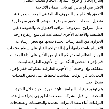
إشارة إدخال وإخراج. انتبه إلى اللحام لتجنب الاتصال
الافتراضي أو ماس كهربائى. ضمان الإنتاجية.
التحقق بانتظام من الظروف الحالية في المعدات ومراقبة
تشغيل المعدات؛ تحقق من ضوء المؤشر. التحقق من ظروف
عمل المراوح المزدوجة؛ مراقبة الاهتزازات والضوضاء غير
الطبيعية والأحداث الأخرى للمساعدة في منع ارتفاع درجة
الحرارة. من الممارسات الجيدة دمجها مع بعض إرشادات
الأقسام واستخدامها، أي إزالة تراكم الغبار على سطح وفتحات
الجهاز بانتظام لمنع تراكم الغبار من التأثير على أداء المعدات.
قم بإجراء الفحص للتأكد من أن الأجهزة الطرفية ليست
مفككة، وإذا وجدت أن الأجهزة الطرفية مفكوكة، فقم بإجراء
التعديلات في الوقت المناسب للحفاظ على فحص المعدات
بشكل جيد.
يتم توفير ترقيات البرامج الثابتة لدورة الحياة خلال الفترة
المحددة من قبل الشركة المصنعة؛ لذا يرجى إجراء مثل هذه
الترقيات أثناء تنفيذ الميزات الجديدة والتحسينات وتصحيحات