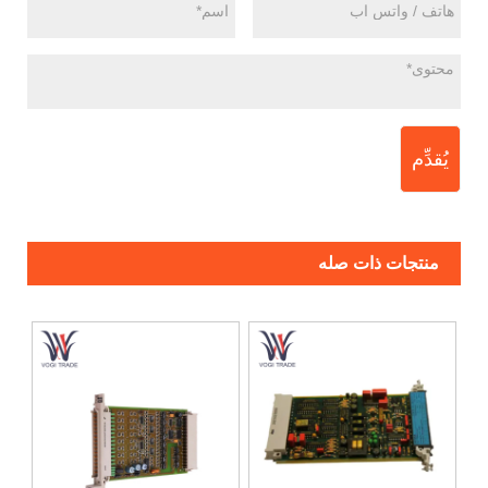
يُقدِّم
منتجات ذات صله