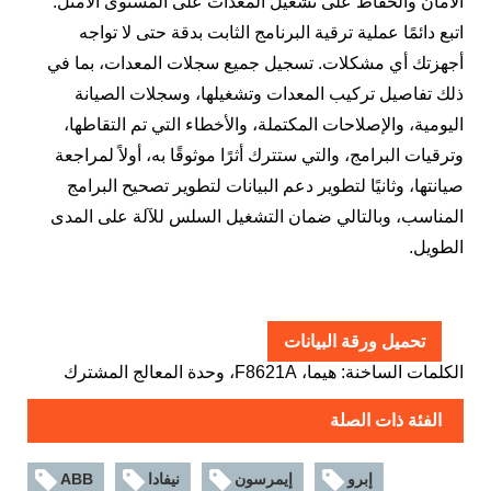
الأمان والحفاظ على تشغيل المعدات على المستوى الأمثل.
اتبع دائمًا عملية ترقية البرنامج الثابت بدقة حتى لا تواجه
أجهزتك أي مشكلات. تسجيل جميع سجلات المعدات، بما في
ذلك تفاصيل تركيب المعدات وتشغيلها، وسجلات الصيانة
اليومية، والإصلاحات المكتملة، والأخطاء التي تم التقاطها،
وترقيات البرامج، والتي ستترك أثرًا موثوقًا به، أولاً لمراجعة
صيانتها، وثانيًا لتطوير دعم البيانات لتطوير تصحيح البرامج
المناسب، وبالتالي ضمان التشغيل السلس للآلة على المدى
الطويل.
تحميل ورقة البيانات
الكلمات الساخنة: هيما، F8621A، وحدة المعالج المشترك
الفئة ذات الصلة
إبرو
إيمرسون
نيفادا
ABB