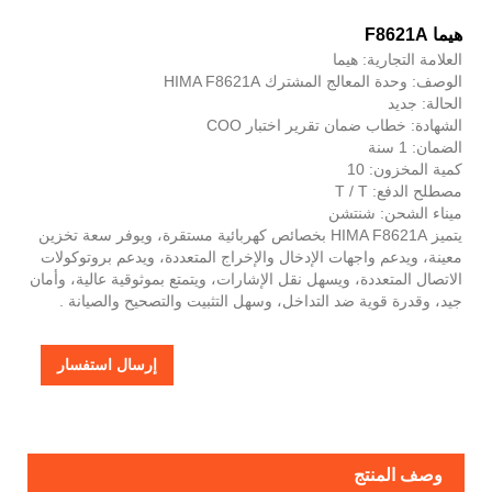
هيما F8621A
العلامة التجارية: هيما
الوصف: وحدة المعالج المشترك HIMA F8621A
الحالة: جديد
الشهادة: خطاب ضمان تقرير اختبار COO
الضمان: 1 سنة
كمية المخزون: 10
مصطلح الدفع: T / T
ميناء الشحن: شنتشن
يتميز HIMA F8621A بخصائص كهربائية مستقرة، ويوفر سعة تخزين
معينة، ويدعم واجهات الإدخال والإخراج المتعددة، ويدعم بروتوكولات
الاتصال المتعددة، ويسهل نقل الإشارات، ويتمتع بموثوقية عالية، وأمان
جيد، وقدرة قوية ضد التداخل، وسهل التثبيت والتصحيح والصيانة .
إرسال استفسار
وصف المنتج