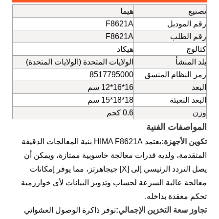
تصنيع
هيما
رقم الموديل
F8621A
رقم الطلب
F8621A
كتالوج
هيكاد
بلد المنشأ
الولايات المتحدة (الولايات المتحدة)
رمز النظام المنسق
8517795000
البعد
16*16*12 سم
البعد التعبئة
18*18*15 سم
وزن
0.6 كجم
المواصفات الفنية
تكوين الأجهزة:
يعتمد HIMA F8621A بنية المعالجات الدقيقة
المتقدمة، ولديه قدرات معالجة حاسوبية ممتازة، ويمكن أن
يصل التردد الرئيسي إلى [X] جيجاهرتز، مما يوفر إمكانات
معالجة عالية السرعة لحساب وتدوير البيانات لأي خوارزمية
تحكم معقدة بداخله.
تجاوز سعة التخزين الإجمالي:
توفر ذاكرة الوصول العشوائي