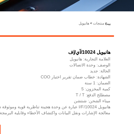
LiveChat
>
منتجات
>
هانيويل
بيت
هانيويل 10024/آي/إف
العلامة التجارية: هانيويل
الوصف: وحدة الاتصالات
الحالة: جديد
الشهادة: خطاب ضمان تقرير اختبار COO
الضمان: 1 سنة
كمية المخزون: 5
مصطلح الدفع: T / T
ميناء الشحن: شنتشن
هانيويل 10024/I/F عبارة عن وحدة هجينة تناظرية قوية وموث
معالجة الإشارات ونقل البيانات واكتشاف الأخطاء وقابلية البرمجة.