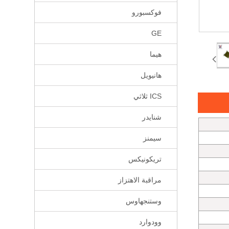
فوكسبورو
GE
هيما
هانيويل
ICS ثلاثي
شنايدر
سيمنز
تريكونيكس
مراقبة الاهتزاز
وستنجهاوس
وودوارد