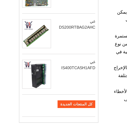
يمكن
غي
DS200RTBAG2AHC
مستمرة
من نوع
ية في
غي
لإخراج
IS400TCASH1AFD
تلفة
الأخطاء
ف
كل المنتجات الجديدة