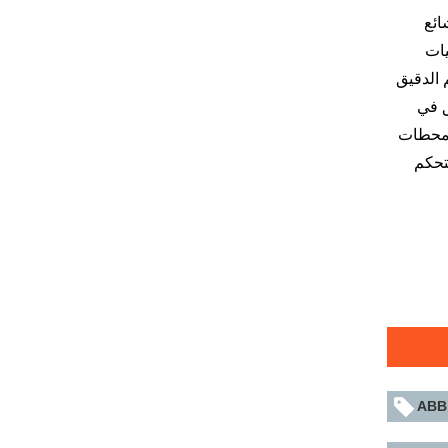
 شائع
يات
 الدقيق
ق في
ي محطات
 والتحكم
ABB