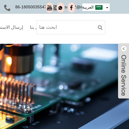
+86-18050035547
sales2@nseauto.com
العربية
اتصل بنا
إرسال الاست
Ivy
Ivy