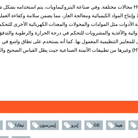
يغطي نطاق التطبيق العام لوحدة HONEYWELL 10024/I/F مجالات مختلفة. وفي صناعة البتروكيماويات، يتم استخدامه بشكل
نتاج المواد الكيميائية ومعالجة الغاز، مما يضمن سلامة وكفاءة العمل
 الأدوات مثل المولدات والمحولات والمعدات الكهربائية الأخرى للتحكم
وائية والأغذية والمشروبات للتحكم في درجة الحرارة والرطوبة والتدف
ال للمعايير التنظيمية المعمول بها. كما أنه يستخدم على نطاق واسع ف
معالجة المياه وأنظمة التدفئة والتهوية وتكييف الهواء (HVAC) وغيرها من تطبيقات الأتمتة الصناعية حيث يظل القياس الصحيح
هيما
GE
إبرو
إيمرسون
نيفادا