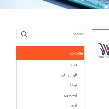
منتجات
ABB
ألين برادلي
نيفادا
إيمرسون
إبرو