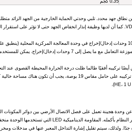
0.35 كجم
نطاق جهد محدد. تلبي وحدتي الحماية الخارجية من الجهد الزائد متطل
السلامة الوظيفية للمعايير مثل DIN V 19250 وVDE V 0801. كما أن لديها وظيفة إنذار انخفاض الجهد حتى لا تؤثر على استق
إنه قادر على استيعاب ما يصل إلى 10 وحدات إدخال/إخراج في وحدة المعالجة المركزية المحلية (ينطب
البرنامج الثابت V1.2 وما فوق). يمكن للمحطات الفرعية الموزعة التعامل مع ما يصل إلى 7 وحدات إدخال/إخرا
 أيضًا تركيبه أفقيًا طالما ظلت درجة الحرارة المحيطة القصوى عند الت
الكامل أقل من 40 درجة مئوية (104 درجة فهرنهايت). عند تركيبه على حامل مقاس 19 بوصة، يجب أن تكون هناك مساح
HONEYWELL 1 عبارة عن وحدة هجينة تعمل على فصل الاتصال الأرضي بين دوائر المكونات 
بشكل فعال. وهذا يساعد على تقليل التداخل وزيادة استقرار النظام بأكمله. المقاومة الديناميكية LED التي
ية جدًا. ولذلك، سيتم تقليل إشارة التداخل المعبر عنها في مدخلات ومخ