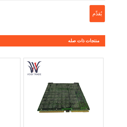
يُقدِّم
منتجات ذات صله