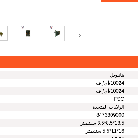
هانيويل
10024/آي/إف
10024/آي/إف
FSC
الولايات المتحدة
8473309000
13.5*8.5*3.5 سنتيمتر
16*11*5.5 سنتيمتر