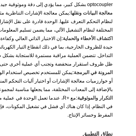
optocoupler بشكل كبير، مما يؤدي إلى دقة وموثوقية جيدة في معالجة الإشارة.
معالجة البيانات ونقلها:
يمكن معالجة الإشارات التناظرية م
لنظام التحكم التعرف عليها. الوحدة قادرة على نقل الإشا
المختلفة لنظام التشغيل الآلي، مما يضمن تسليم المعلوم
اكتشاف الأخطاء والحماية:
إن الاختبار الذاتي العالي وكفاء
جيدة للظروف الخارجية، بما في ذلك انقطاع التيار الكهربا
التداخل. تتضمن العملية مراقبة مستمرة للاستجابة بشكل ص
ظل ظروف استقرار منخفضة وتجنب أي عملية أخرى حتى يتم
المرونة في البرمجة:
يمكن للمستخدم تخصيص استخدام الوحدة 
أو خوارزميات معالجة الإشارات أو اختيار آليات التحكم المنا
بالإضافة إلى المعدات المختلفة، مما يجعلها مناسبة لمجمو
التكرار والموثوقية:
مع +R، عندما تعمل الوحدة في عملية
في النظام. إذا كان هناك أي فشل في تشغيل المكونات، فإن
المفرط وخسائر الإنتاج.
نطاق التطبيق