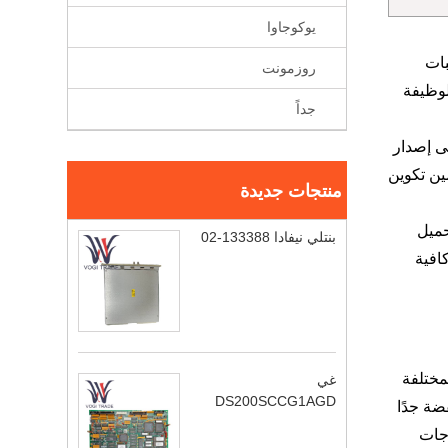
يوكوجاوا
بات
روزمونت
رار الوظيفة
جداً
ق على إصدار
ج. يمكن للمستخدمين تكوين
منتجات جديدة
حميل
بنتلي نيفادا 133388-02
ة خالية كافية
المختلفة
غي
DS200SCCG1AGD
 تستخدمها الوحدة منخفضة جدًا
رجات