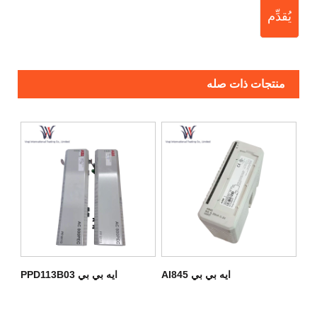
يُقدِّم
منتجات ذات صله
ايه بي بي AI845
ايه بي بي PPD113B03