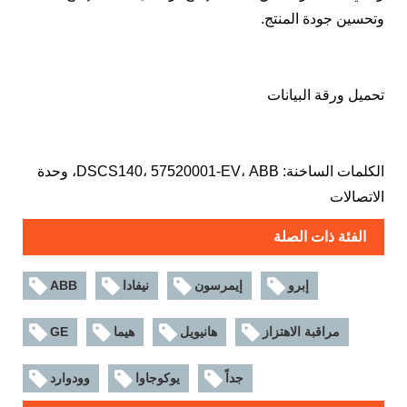
وتحسين جودة المنتج.
تحميل ورقة البيانات
الكلمات الساخنة: DSCS140، 57520001-EV، ABB، وحدة
الاتصالات
الفئة ذات الصلة
إبرو
إيمرسون
نيفادا
ABB
مراقبة الاهتزاز
هانيويل
هيما
GE
جداً
يوكوجاوا
وودوارد