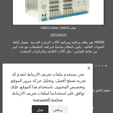
نظام VIBRO-Meter VM600
2025/06/25
VM600 هو نظام مراقبة ومراقبة الآلات الدوارة الحديثة. بفضل كثافة
القنوات العالية ، يكون النظام مناسبًا لمراقبة التطبيقات مع عدد كبير
من نقاط القياس ، مثل الآلات الكاملة والتركيبات المعقدة.
X
نحن نستخدم ملفات تعريف الارتباط لنقدم لك
تجربة تصفح أفضل، وتحليل حركة مرور الموقع،
وتخصيص المحتوى. باستخدام هذا الموقع، فإنك
حقوق الطبع والنشر © 2024 شركة Vogi ​​International Trading Co., Ltd. جميع الحقوق
توافق على استخدامنا لملفات تعريف الارتباط.
سياسة الخصوصية
محفوظة.
الروابط
Sitemap
RSS
XML
Privacy Policy
يرفض
يقبل