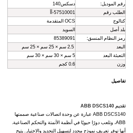
رقم الموديل:
دسكس140
الطلب رقم
57510001-أأ
كتالوج
OCS المتقدمة
بلد أصل
السويد
رمز النظام المنسق:
85389091
البعد
2.5 سم × 25 سم × 25 سم
التعبئة البعد
5 سم × 30 سم × 30 سم
وزن
0.6 كجم
تفاصيل
تقديم ABB DSCS140
ABB DSCS140 عبارة عن وحدة اتصالات صناعية صممتها
ABB، وتلعب دورًا حيويًا في أنظمة الأتمتة والتحكم الصناعية.
أنها توفر تعريف نموذج محدد لتسهيل التحديد والاختيار. يتيح