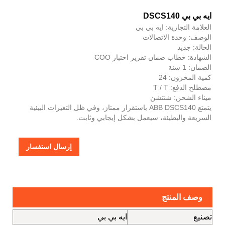
ايه بي بي DSCS140
العلامة التجارية: ايه بي بي
الوصف: وحدة الاتصالات
الحالة: جديد
الشهادة: خطاب ضمان تقرير اختبار COO
الضمان: 1 سنة
كمية المخزون: 24
مصطلح الدفع: T / T
ميناء الشحن: شنتشن
يتمتع ABB DSCS140 باستقرار ممتاز، وفي ظل التغيرات البيئية
السريعة والبطيئة، سيعمل بشكل إيجابي وثابت.
إرسال استفسار
وصف المنتج
تصنيع
ايه بي بي